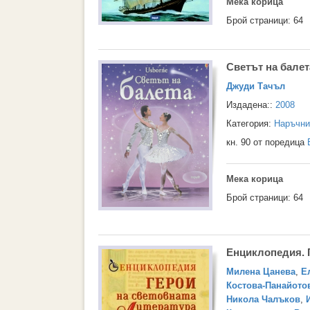
Мека корица
Брой страници: 64
Светът на балет
Джуди Тачъл
Издадена::
2008
Категория:
Наръчни
кн. 90 от поредица
Мека корица
Брой страници: 64
Енциклопедия. Г
Милена Цанева
,
Е
Костова-Панайото
Никола Чалъков
,