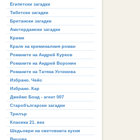
Египетски загадки
Тибетски загадки
Британски загадки
Амстердамски загадки
Крими
Крале на криминалния роман
Романите на Андрей Курков
Романите на Андрей Воронин
Романите на Татяна Устинова
Избрано. Чейс
Избрано. Кар
Джеймс Бонд - агент 007
Старобългарски загадки
Трилър
Класика 21. век
Шедьоври на световната кухня
Вицове