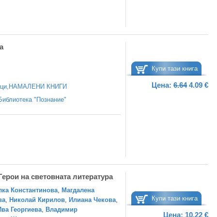
а
Купи тази книга
Цена:
6.64
4.09 €
ци
,
НАМАЛЕНИ КНИГИ
Библиотека "Познание"
ерои на световната литература
лка Константинова
,
Магдалена
Купи тази книга
ва
,
Николай Кирилов
,
Илиана Чекова
,
Ива Георгиева
,
Владимир
Цена:
10.22 €