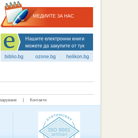
МЕДИИТЕ ЗА НАС
Нашите електронни книги
можете да закупите от тук
biblio.bg
ozone.bg
helikon.bg
заруване
|
Контакти