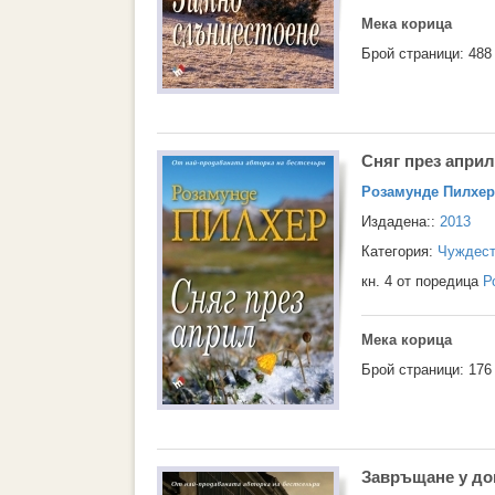
Мека корица
Брой страници: 488
Сняг през април
Розамунде Пилхер
Издадена::
2013
Категория:
Чуждест
кн. 4 от поредица
Р
Мека корица
Брой страници: 176
Завръщане у дом