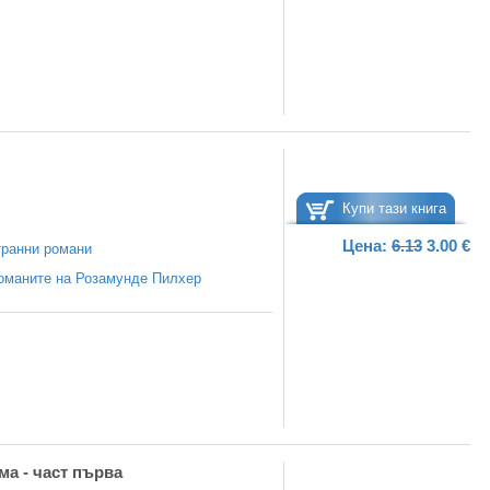
Купи тази книга
Цена:
6.13
3.00 €
ранни романи
оманите на Розамунде Пилхер
а - част първа