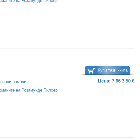
оманите на Розамунде Пилхер
Купи тази книга
Цена:
7.66
3.50 €
ранни романи
оманите на Розамунде Пилхер