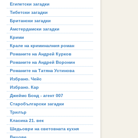
Египетски загадки
Тибетски загадки
Британски загадки
Амстердамски загадки
Крими
Крале на криминалния роман
Романите на Андрей Курков
Романите на Андрей Воронин
Романите на Татяна Устинова
Избрано. Чейс
Избрано. Кар
Джеймс Бонд - агент 007
Старобългарски загадки
Трилър
Класика 21. век
Шедьоври на световната кухня
Вицове