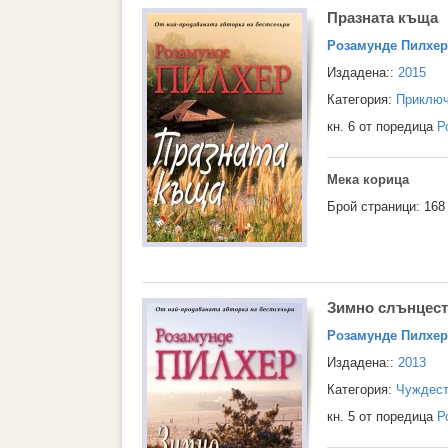
Празната къща
Розамунде Пилхер
Издадена::
2015
Категория:
Приключ
кн. 6 от поредица
Р
Мека корица
Брой страници: 168
Зимно слънцест
Розамунде Пилхер
Издадена::
2013
Категория:
Чуждест
кн. 5 от поредица
Р