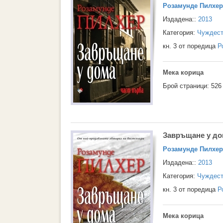
Розамунде Пилхер
Издадена::
2013
Категория:
Чуждест
кн. 3 от поредица
Р
Мека корица
Брой страници: 526
Завръщане у дом
Розамунде Пилхер
Издадена::
2013
Категория:
Чуждест
кн. 3 от поредица
Р
Мека корица