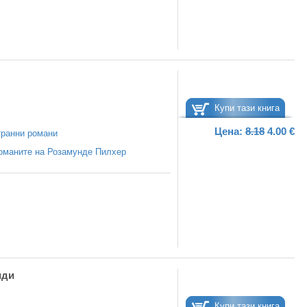
Купи тази книга
Цена:
8.18
4.00 €
ранни романи
оманите на Розамунде Пилхер
иди
Купи тази книга