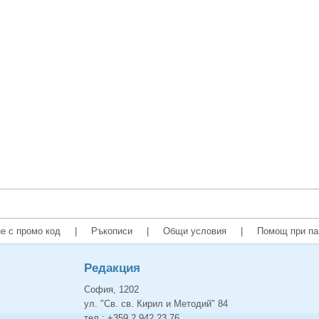
е с промо код
|
Ръкописи
|
Общи условия
|
Помощ при па
Редакция
София, 1202
ул. "Св. св. Кирил и Методий" 84
тел.: +359 2 942 23 76