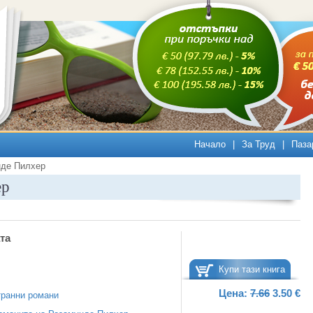
Начало
|
За Труд
|
Паза
нде Пилхер
ер
та
Купи тази книга
Цена:
7.66
3.50 €
ранни романи