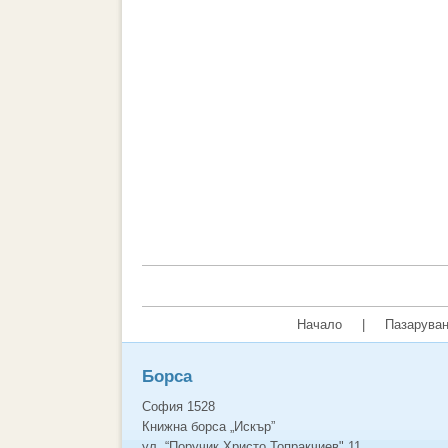
Начало
|
Пазаруван
Борса
София 1528
Книжна борса „Искър”
ул. “Поручик Христо Топракчиев" 11