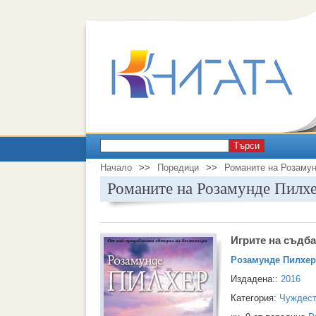
Търси
Начало
>>
Поредици
>>
Романите на Розаму
Романите на Розамунде Пилх
Игрите на съдба
Розамунде Пилхер
Издадена::
2016
Категория:
Чуждест