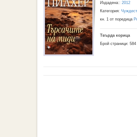
Издадена::
2012
Категория:
Чуждест
кн. 1 от поредица
Р
Твърда корица
Брой страници: 584