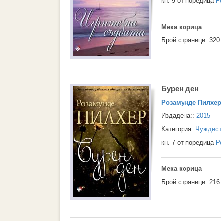
кн. 9 от поредица
Р
Мека корица
Брой страници: 320
Бурен ден
Розамунде Пилхер
Издадена::
2015
Категория:
Чуждест
кн. 7 от поредица
Р
Мека корица
Брой страници: 216