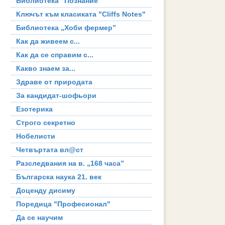
Библиотека "Познание"
Ключът към класиката "Cliffs Notes"
Библиотека „Хоби фермер”
Как да живеем с...
Как да се справим с...
Какво знаем за...
Здраве от природата
За кандидат-шофьори
Езотерика
Строго секретно
Нобелисти
Четвъртата вл@ст
Разследвания на в. „168 часа”
Българска наука 21. век
Доценду дисиму
Поредица "Професионал"
Да се научим