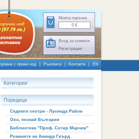
Моята поръчка
0
€
Вход за клиенти
Регистрация
руване с промо код
|
Ръкописи
|
Контакти
|
EN
Категории
Поредици
Седемте сестри - Лусинда Райли
Ооо, познай България
Библиотека "Проф. Сотир Марчев"
Романите на Аманда Гиърд