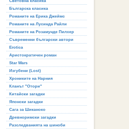
Световна класика
Българска класика
Романите на Ерика Джеймс
Романите на Лусинда Райли
Романите на Розамунде Пилхер
Съвременни български автори
Erotica
Аристократичен роман
Star Wars
Изгубени (Lost)
Хрониките на Нарния
Кланът "Отори"
Китайски загадки
Японски загадки
Сага за Шиканоко
Древноримски загадки
Разследванията на шиноби