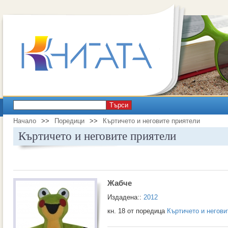
Търси
Начало
>>
Поредици
>>
Къртичето и неговите приятели
Къртичето и неговите приятели
Жабче
Издадена::
2012
кн. 18 от поредица
Къртичето и негови