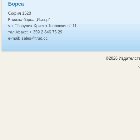
Борса
София 1528
Книжна борса „Искър”
ул. “Поручик Христо Топракчиев" 11
тел./факс: + 359 2 846 75 29
e-mail: sales@trud.cc
©2026 Издателств