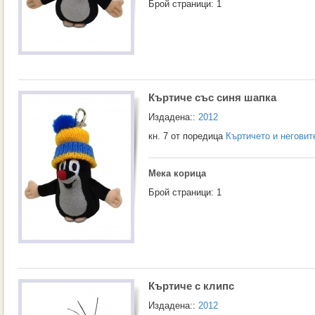
Брой страници: 1
Къртиче със синя шапка
Издадена::
2012
кн. 7 от поредица
Къртичето и неговит
Мека корица
Брой страници: 1
Къртиче с клипс
Издадена::
2012