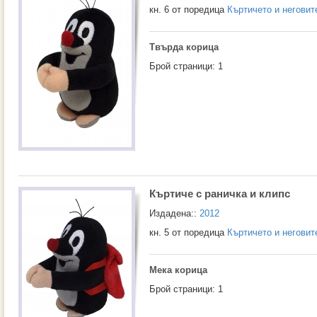
кн. 6 от поредица
Къртичето и неговит
Твърда корица
Брой страници: 1
Къртиче с раничка и клипс
Издадена::
2012
кн. 5 от поредица
Къртичето и неговит
Мека корица
Брой страници: 1