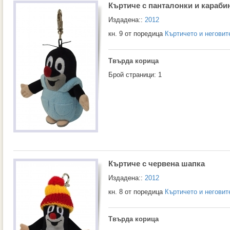
Къртиче с панталонки и караби
Издадена::
2012
кн. 9 от поредица
Къртичето и неговит
Твърда корица
Брой страници: 1
Къртиче с червена шапка
Издадена::
2012
кн. 8 от поредица
Къртичето и неговит
Твърда корица