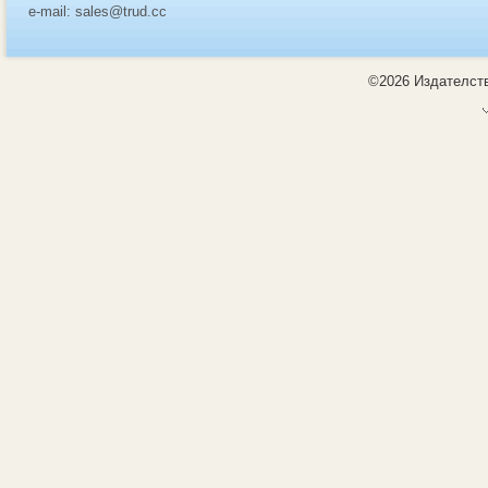
e-mail: sales@trud.cc
©2026 Издателств