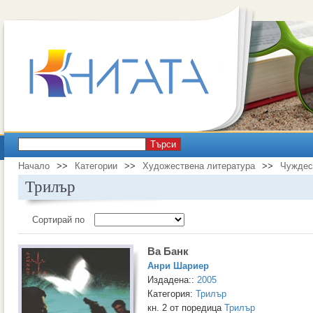
Търси
Начало
>>
Категории
>>
Художествена литература
>>
Чуждес
Трилър
Сортирай по
Ва Банк
Анри Шариер
Издадена::
2005
Категория:
Трилър
кн. 2 от поредица
Трилър