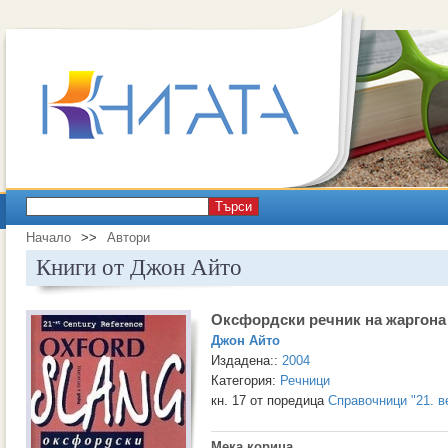
Търси
Начало
>>
Автори
Книги от Джон Айто
Оксфордски речник на жаргона
Джон Айто
Издадена::
2004
Категория:
Речници
кн. 17 от поредица
Справочници "21. в
Мека корица