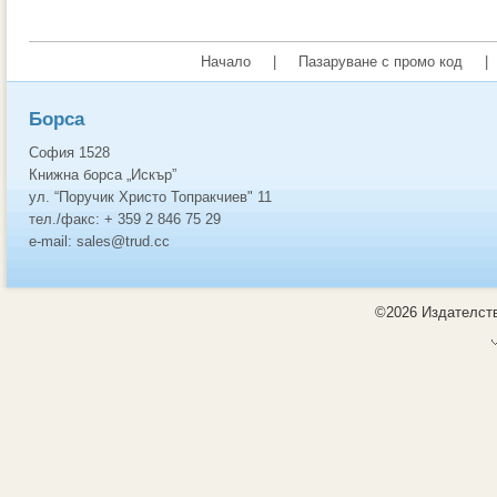
Начало
|
Пазаруване с промо код
|
Борса
София 1528
Книжна борса „Искър”
ул. “Поручик Христо Топракчиев" 11
тел./факс: + 359 2 846 75 29
e-mail: sales@trud.cc
©2026 Издателств