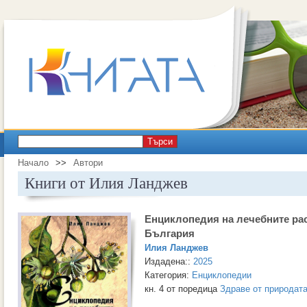
Търси
Начало
>>
Автори
Книги от Илия Ланджев
Енциклопедия на лечебните ра
България
Илия Ланджев
Издадена::
2025
Категория:
Енциклопедии
кн. 4 от поредица
Здраве от природат