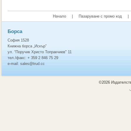
Начало
|
Пазаруване с промо код
|
Борса
София 1528
Книжна борса „Искър”
ул. “Поручик Христо Топракчиев" 11
тел./факс: + 359 2 846 75 29
e-mail: sales@trud.cc
©2026 Издателств