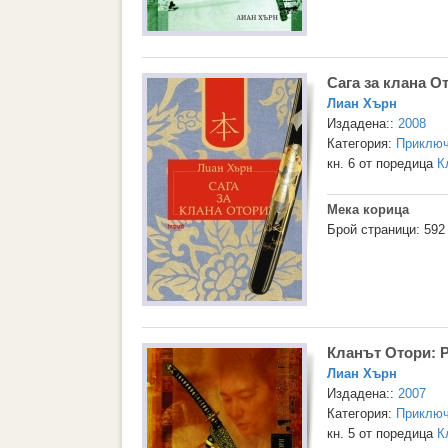
Сага за клана О
Лиан Хърн
Издадена::
2008
Категория:
Приключ
кн. 6 от поредица
К
Мека корица
Брой страници: 592
Кланът Отори: Ра
Лиан Хърн
Издадена::
2007
Категория:
Приключ
кн. 5 от поредица
К