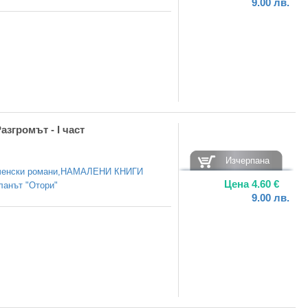
9.00
лв.
азгромът - I част
Изчерпана
енски романи
,
НАМАЛЕНИ КНИГИ
Цена
4.60
€
ланът "Отори"
9.00
лв.