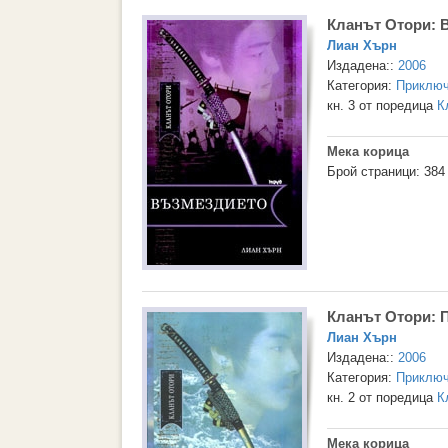
Кланът Отори: 
Лиан Хърн
Издадена::
2006
Категория:
Приключ
кн. 3 от поредица
К
Мека корица
Брой страници: 384
Кланът Отори: 
Лиан Хърн
Издадена::
2006
Категория:
Приключ
кн. 2 от поредица
К
Мека корица