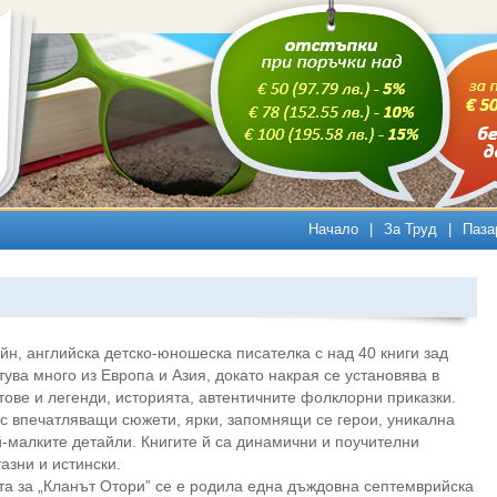
Начало
|
За Труд
|
Паза
, английска детско-юношеска писателка с над 40 книги зад
тува много из Европа и Азия, докато накрая се установява в
тове и легенди, историята, автентичните фолклорни приказки.
 с впечатляващи сюжети, ярки, запомнящи се герои, уникална
-малките детайли. Книгите й са динамични и поучителни
азни и истински.
та за „Кланът Отори” се е родила една дъждовна септемврийска