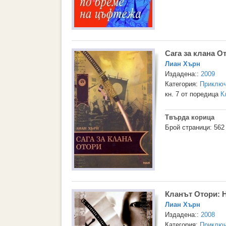
Сага за клана О
Лиан Хърн
Издадена::
2009
Категория:
Приключ
кн. 7 от поредица
К
Твърда корица
Брой страници: 562
Кланът Отори: На
Лиан Хърн
Издадена::
2008
Категория:
Приключ