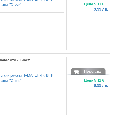
Цена
5.11
€
ланът "Отори"
9.99
лв.
ачалото - I част
Изчерпана
енски романи
,
НАМАЛЕНИ КНИГИ
Цена
5.11
€
ланът "Отори"
9.99
лв.