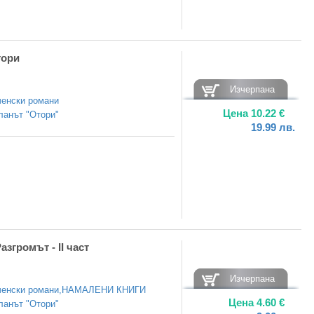
тори
Изчерпана
енски романи
Цена
10.22
€
ланът "Отори"
19.99
лв.
згромът - II част
Изчерпана
енски романи
,
НАМАЛЕНИ КНИГИ
Цена
4.60
€
ланът "Отори"