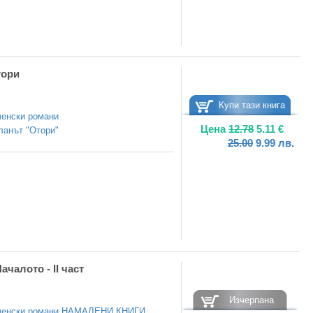
тори
Купи тази книга
енски романи
Цена
12.78
5.11
€
ланът "Отори"
25.00
9.99
лв.
чалото - II част
Изчерпана
енски романи
,
НАМАЛЕНИ КНИГИ