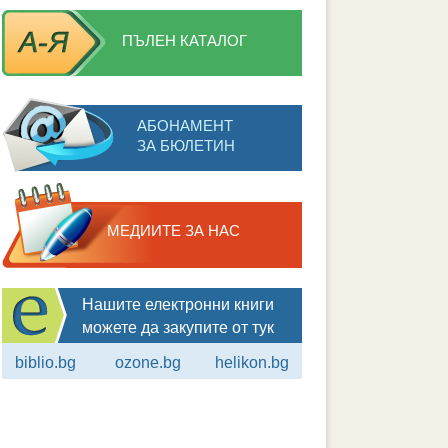
ПЪЛЕН КАТАЛОГ
АБОНАМЕНТ
ЗА БЮЛЕТИН
МЕДИИТЕ ЗА НАС
Нашите електронни книги
можете да закупите от тук
biblio.bg
ozone.bg
helikon.bg