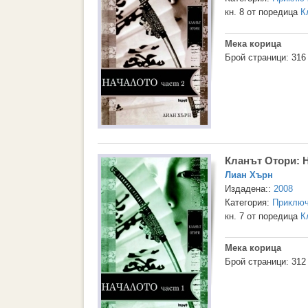
кн. 8 от поредица
К
Мека корица
Брой страници: 316
Кланът Отори: Н
Лиан Хърн
Издадена::
2008
Категория:
Приключ
кн. 7 от поредица
К
Мека корица
Брой страници: 312