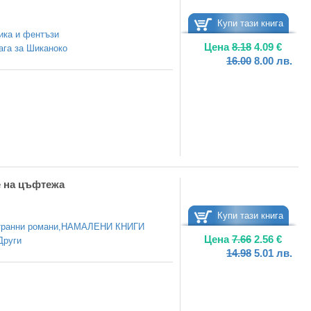
Купи тази книга
ика и фентъзи
Цена
8.18
4.09
€
ага за Шиканоко
16.00
8.00
лв.
 на цъфтежа
Купи тази книга
ранни романи
,
НАМАЛЕНИ КНИГИ
Цена
7.66
2.56
€
Други
14.98
5.01
лв.