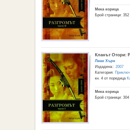
Мека корица
Брой страници: 352
Кланът Отори: Р
Лиан Хърн
Издадена::
2007
Категория:
Приключ
кн. 4 от поредица
К
Мека корица
Брой страници: 304