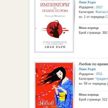
Лиан Хърн
Издадена::
2017
Категория:
Фантаст
кн. 1 от поредица
С
Мека корица
Брой страници: 392
Любов по време
Лиан Хърн
Издадена::
2011
Категория:
Чуждест
кн. 59 от поредица
Мека корица
Брой страници: 512