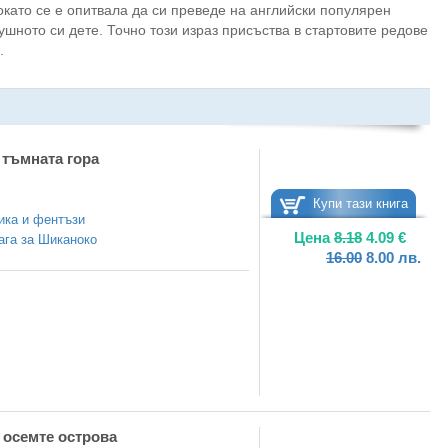
като се е опитвала да си преведе на английски популярен
ушното си дете. Точно този израз присъства в стартовите редове
.
 тъмната гора
Купи тази книга
ика и фентъзи
Цена
8.18
4.09
€
ага за Шиканоко
16.00
8.00
лв.
 осемте острова