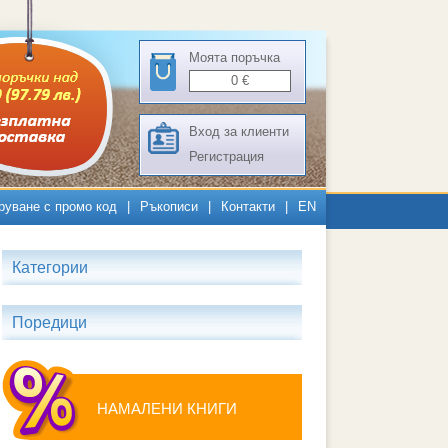
Моята поръчка
0
€
Вход за клиенти
Регистрация
руване с промо код
|
Ръкописи
|
Контакти
|
EN
Категории
Поредици
НАМАЛЕНИ КНИГИ