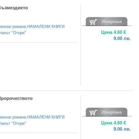
Възмездието
Изчерпана
енски романи
,
НАМАЛЕНИ КНИГИ
Цена
4.60
€
ланът "Отори"
9.00
лв.
Пророчеството
Изчерпана
енски романи
,
НАМАЛЕНИ КНИГИ
Цена
4.60
€
ланът "Отори"
9.00
лв.