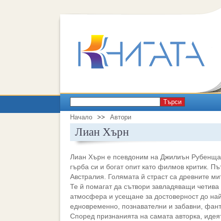
Търси
Начало
>>
Автори
Лиан Хърн
Лиан Хърн е псевдоним на Джилиън Рубенщайн
гърба си и богат опит като филмов критик. Пъ
Австралия. Голямата й страст са древните ми
Те й помагат да сътвори завладяващи четива
атмосфера и усещане за достоверност до най
едновременно, познавателни и забавни, фант
Според признанията на самата авторка, идея