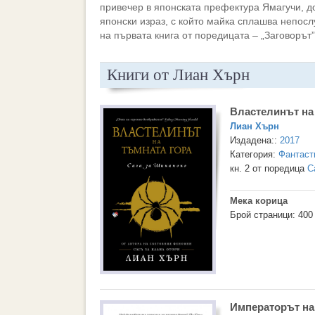
привечер в японската префектура Ямагучи, до
японски израз, с който майка сплашва непосл
на първата книга от поредицата – „Заговорът”
Книги от Лиан Хърн
Властелинът на
Лиан Хърн
Издадена::
2017
Категория:
Фантаст
кн. 2 от поредица
С
Мека корица
Брой страници: 400
Императорът на