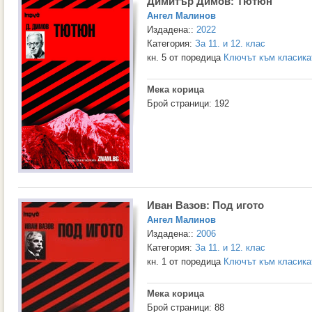
Димитър Димов: Тютюн
Ангел Малинов
Издадена::
2022
Категория:
За 11. и 12. клас
кн. 5 от поредица
Ключът към класиката
Мека корица
Брой страници: 192
Иван Вазов: Под игото
Ангел Малинов
Издадена::
2006
Категория:
За 11. и 12. клас
кн. 1 от поредица
Ключът към класиката
Мека корица
Брой страници: 88