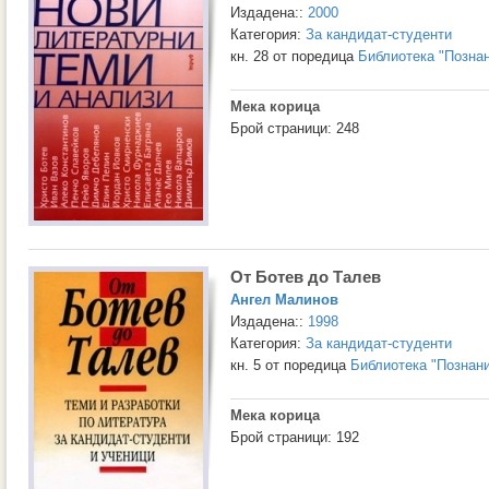
Издадена::
2000
Категория:
За кандидат-студенти
кн. 28 от поредица
Библиотека "Позна
Мека корица
Брой страници: 248
От Ботев до Талев
Ангел Малинов
Издадена::
1998
Категория:
За кандидат-студенти
кн. 5 от поредица
Библиотека "Познан
Мека корица
Брой страници: 192