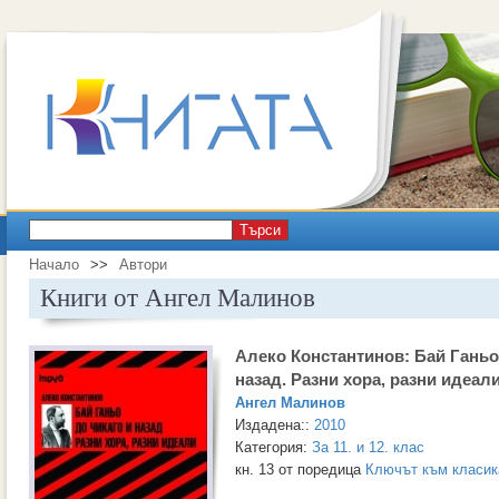
Търси
Начало
>>
Автори
Книги от Ангел Малинов
Алеко Константинов: Бай Ганьо
назад. Разни хора, разни идеал
Ангел Малинов
Издадена::
2010
Категория:
За 11. и 12. клас
кн. 13 от поредица
Ключът към класикат