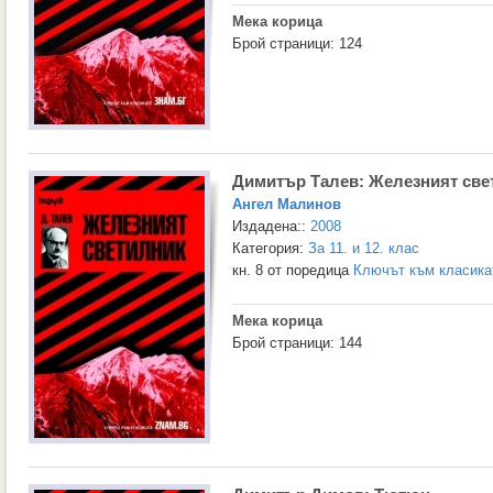
Мека корица
Брой страници: 124
Димитър Талев: Железният све
Ангел Малинов
Издадена::
2008
Категория:
За 11. и 12. клас
кн. 8 от поредица
Ключът към класиката
Мека корица
Брой страници: 144