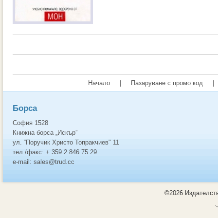
Начало
|
Пазаруване с промо код
|
Борса
София 1528
Книжна борса „Искър”
ул. “Поручик Христо Топракчиев" 11
тел./факс: + 359 2 846 75 29
e-mail: sales@trud.cc
©2026 Издателств