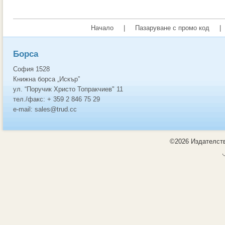
Начало
|
Пазаруване с промо код
|
Борса
София 1528
Книжна борса „Искър”
ул. “Поручик Христо Топракчиев" 11
тел./факс: + 359 2 846 75 29
e-mail: sales@trud.cc
©2026 Издателств