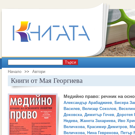
Търси
Начало
>>
Автори
Книги от Мая Георгиева
Медийно право: речник на осно
Александър Арабаджиев
,
Бисера За
Василев
,
Велизар Соколов
,
Веселин
Доковска
,
Димитър Гочев
,
Доротея 
Недева
,
Жанета Захариева
,
Иво Хри
Величкова
,
Красимир Димитров
,
Ма
Величкова
,
Нина Гевренова
,
Петър 