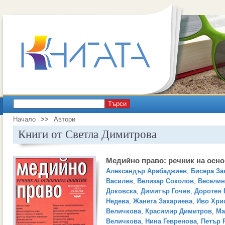
Търси
Начало
>>
Автори
Книги от Светла Димитрова
Медийно право: речник на осно
Александър Арабаджиев
,
Бисера За
Василев
,
Велизар Соколов
,
Веселин
Доковска
,
Димитър Гочев
,
Доротея 
Недева
,
Жанета Захариева
,
Иво Хри
Величкова
,
Красимир Димитров
,
Ма
Величкова
,
Нина Гевренова
,
Петър 