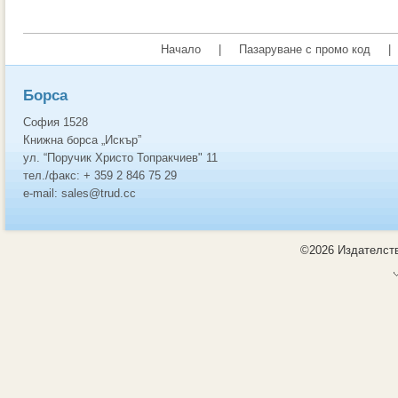
Начало
|
Пазаруване с промо код
|
Борса
София 1528
Книжна борса „Искър”
ул. “Поручик Христо Топракчиев" 11
тел./факс: + 359 2 846 75 29
e-mail: sales@trud.cc
©2026 Издателств