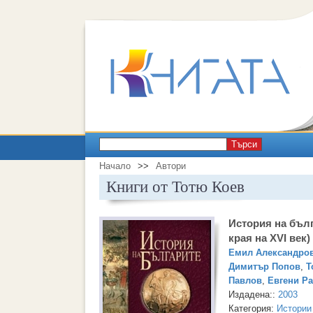
Търси
Начало
>>
Автори
Книги от Тотю Коев
История на бълг
края на XVI век)
Емил Александро
Димитър Попов
,
Т
Павлов
,
Евгени Р
Издадена::
2003
Категория:
Истории