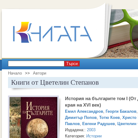
Търси
Начало
>>
Автори
Книги от Цветелин Степанов
История на българите том I (От
края на XVI век)
Емил Александров
,
Георги Бакалов
Димитър Попов
,
Тотю Коев
,
Христо
Павлов
,
Евгени Радушев
,
Цветелин
Издадена::
2003
Категория:
Истории