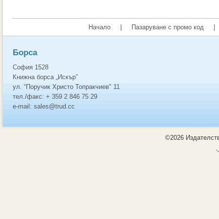
Начало
|
Пазаруване с промо код
|
Борса
София 1528
Книжна борса „Искър”
ул. “Поручик Христо Топракчиев" 11
тел./факс: + 359 2 846 75 29
e-mail: sales@trud.cc
©2026 Издателств