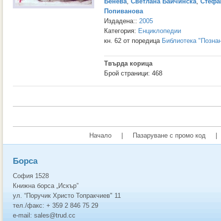
Бенева
,
Светлана Байчинска
,
Стефа
Попиванова
Издадена::
2005
Категория:
Енциклопедии
кн. 62 от поредица
Библиотека "Позна
Твърда корица
Брой страници: 468
Начало
|
Пазаруване с промо код
|
Борса
София 1528
Книжна борса „Искър”
ул. “Поручик Христо Топракчиев" 11
тел./факс: + 359 2 846 75 29
e-mail: sales@trud.cc