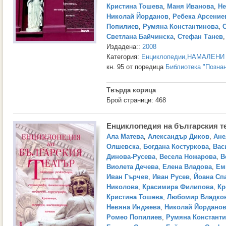
Кристина Тошева
,
Маня Иванова
,
Не
Николай Йорданов
,
Ребека Арсение
Попилиев
,
Румяна Константинова
,
Светлана Байчинска
,
Стефан Танев
Издадена::
2008
Категория:
Енциклопедии
,
НАМАЛЕНИ
кн. 95 от поредица
Библиотека "Позна
Твърда корица
Брой страници: 468
Енциклопедия на българския т
Ала Матева
,
Александър Диков
,
Ане
Олшевска
,
Богдана Костуркова
,
Вас
Динова-Русева
,
Весела Ножарова
,
В
Виолета Дечева
,
Елена Владова
,
Ем
Иван Гърчев
,
Иван Русев
,
Йоана Сп
Николова
,
Красимира Филипова
,
Кр
Кристина Тошева
,
Любомир Владко
Невяна Инджева
,
Николай Йордано
Ромео Попилиев
,
Румяна Констант