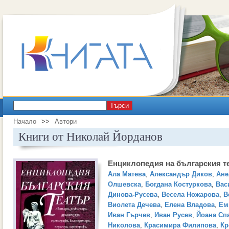
Търси
Начало
>>
Автори
Книги от Николай Йорданов
Енциклопедия на българския т
Ала Матева
,
Александър Диков
,
Ане
Олшевска
,
Богдана Костуркова
,
Вас
Динова-Русева
,
Весела Ножарова
,
В
Виолета Дечева
,
Елена Владова
,
Ем
Иван Гърчев
,
Иван Русев
,
Йоана Сп
Николова
,
Красимира Филипова
,
Кр