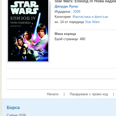
Star Wars: Епизод IV Нова наде
Джордж Лукас
Издадена::
2008
Категория:
Фантастика и фентъзи
кн. 14 от поредица
Star Wars
Мека корица
Брой страници: 480
Начало
|
Пазаруване с промо код
|
Борса
София 1528