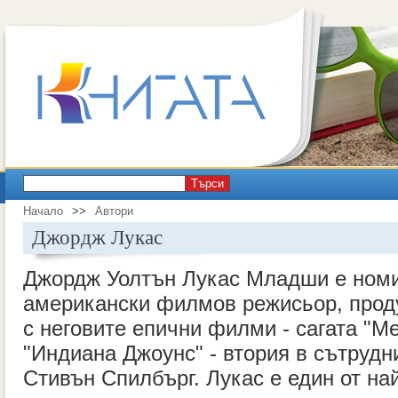
Търси
Начало
>>
Автори
Джордж Лукас
Джордж Уолтън Лукас Младши е номи
американски филмов режисьор, проду
с неговите епични филми - сагата "М
"Индиана Джоунс" - втория в сътрудн
Стивън Спилбърг. Лукас е един от на