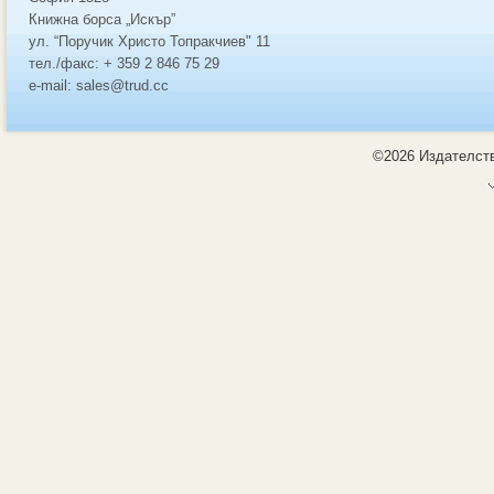
Книжна борса „Искър”
ул. “Поручик Христо Топракчиев" 11
тел./факс: + 359 2 846 75 29
e-mail: sales@trud.cc
©2026 Издателств