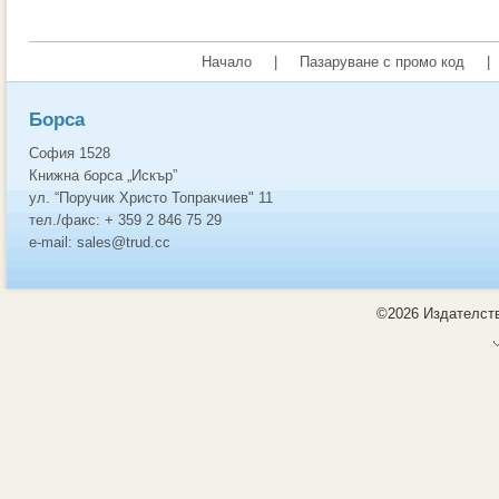
Начало
|
Пазаруване с промо код
|
Борса
София 1528
Книжна борса „Искър”
ул. “Поручик Христо Топракчиев" 11
тел./факс: + 359 2 846 75 29
e-mail: sales@trud.cc
©2026 Издателств