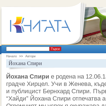
Търси
Начало
>>
Автори
Йохана Спири
Йохана Спири
е родена на 12.06.
градче Хирцел. Учи в Женева, къд
и публицист Бернхард Спири. Първ
“Хайди” Йохана Спири отпечатва а
Огромният му успех я окуражава 