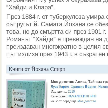
“Хайди и Клара”.
През 1884 г. от туберкулоза умира 
съпругът й. Самата Йохана се обе
това, но до смъртта си през 1901 г.
Романът “Хайди” е превеждан на д
преиздаван многократно в целия св
път излиза през 1943 г. в съкратен 
Книги от Йохана Спири
Мое детство: Алиса, Тайната гр
Луис Карол
,
Франсис Бърнет
,
Йохан
Издадена::
2010
Категория:
НАМАЛЕНИ КНИГИ
кн. 2 от поредица
Мое детство