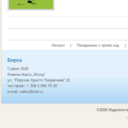
Начало
|
Пазаруване с промо код
|
Борса
София 1528
Книжна борса „Искър”
ул. “Поручик Христо Топракчиев" 11
тел./факс: + 359 2 846 75 29
e-mail: sales@trud.cc
©2026 Издателств