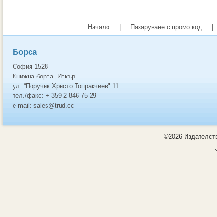
Начало
|
Пазаруване с промо код
|
Борса
София 1528
Книжна борса „Искър”
ул. “Поручик Христо Топракчиев" 11
тел./факс: + 359 2 846 75 29
e-mail: sales@trud.cc
©2026 Издателств