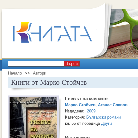
Търси
Начало
>>
Автори
Книги от Марко Стойчев
Гневът на мачките
Марко Стойчев
,
Атанас Славов
Издадена::
2009
Категория:
Български романи
кн. 56 от поредица
Други
Мека корица