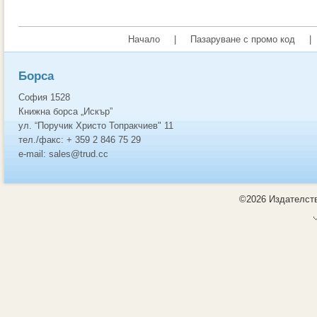
Начало
|
Пазаруване с промо код
|
Борса
София 1528
Книжна борса „Искър”
ул. “Поручик Христо Топракчиев" 11
тел./факс: + 359 2 846 75 29
e-mail: sales@trud.cc
©2026 Издателств