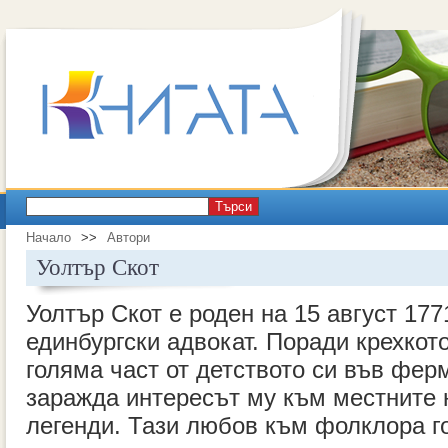
Търси
Начало
>>
Автори
Уолтър Скот
Уолтър Скот e роден на 15 август 177
единбургски адвокат. Поради крехкот
голяма част от детството си във ферм
заражда интересът му към местните 
легенди. Тази любов към фолклора г