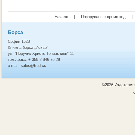
Начало
|
Пазаруване с промо код
|
Борса
София 1528
Книжна борса „Искър”
ул. “Поручик Христо Топракчиев" 11
тел./факс: + 359 2 846 75 29
e-mail: sales@trud.cc
©2026 Издателств