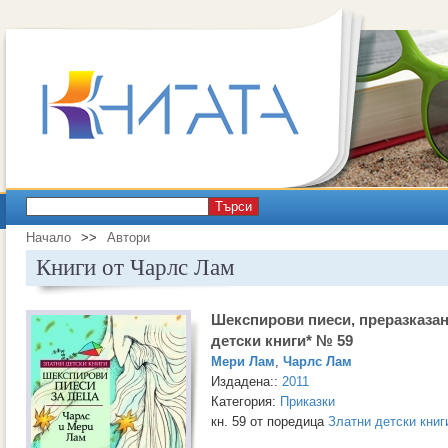
Търси
Начало
>>
Автори
Книги от Чарлс Лам
Шекспирови пиеси, преразказан
детски книги* № 59
Мери Лам
,
Чарлс Лам
Издадена::
2011
Категория:
Приказки
кн. 59 от поредица
Златни детски книг