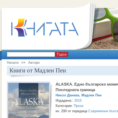
Търси
Начало
>>
Автори
Книги от Мадлен Пен
ALASKA. Едно българско момич
Последната граница
Никол Данева
,
Мадлен Пен
Издадена::
2015
Категория:
Проза
кн. 200 от поредица
Съвременни бълга