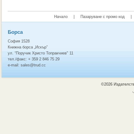
Начало
|
Пазаруване с промо код
|
Борса
София 1528
Книжна борса „Искър”
ул. “Поручик Христо Топракчиев" 11
тел./факс: + 359 2 846 75 29
e-mail: sales@trud.cc
©2026 Издателств