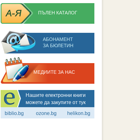
ПЪЛЕН КАТАЛОГ
АБОНАМЕНТ
ЗА БЮЛЕТИН
МЕДИИТЕ ЗА НАС
Нашите електронни книги
можете да закупите от тук
biblio.bg
ozone.bg
helikon.bg