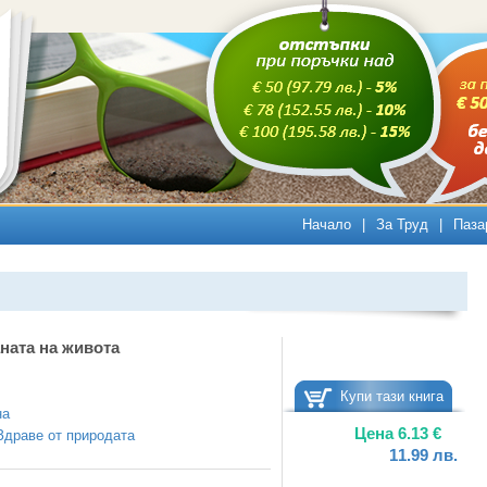
Начало
|
За Труд
|
Паза
ната на живота
Купи тази книга
на
Цена
6.13
€
Здраве от природата
11.99
лв.