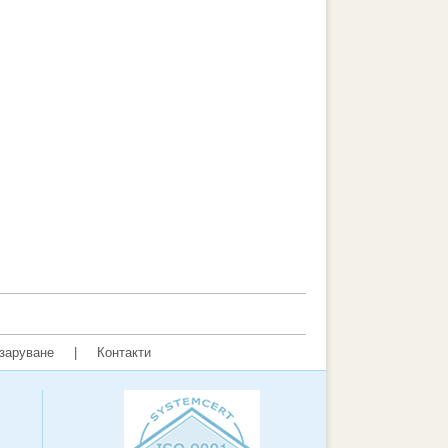
заруване
|
Контакти