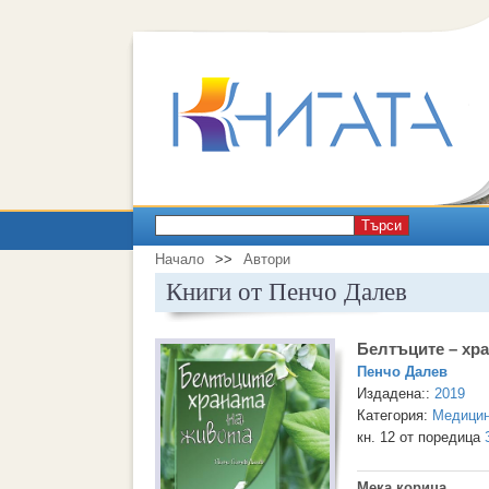
Търси
Начало
>>
Автори
Книги от Пенчо Далев
Белтъците – хра
Пенчо Далев
Издадена::
2019
Категория:
Медици
кн. 12 от поредица
Мека корица