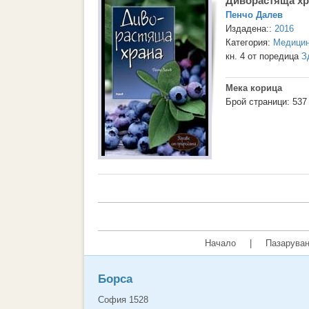
Диворастяща хр
Пенчо Далев
Издадена::
2016
Категория:
Медици
кн. 4 от поредица
З
Мека корица
Брой страници: 537
Начало
|
Пазаруван
Борса
София 1528