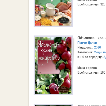
Брой страници: 328
Ябълката - хран
Пенчо Далев
Издадена::
2016
Категория:
Медици
кн. 6 от поредица
З
Мека корица
Брой страници: 160