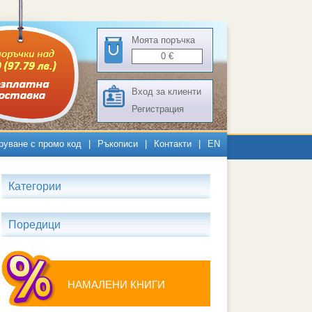
Моята поръчка
0
€
Вход за клиенти
Регистрация
руване с промо код
|
Ръкописи
|
Контакти
|
EN
Категории
Поредици
НАМАЛЕНИ КНИГИ