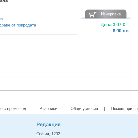
ана
Изчерпана
на
Цена
3.07
€
драве от природата
6.00
лв.
е с промо код
|
Ръкописи
|
Общи условия
|
Помощ при па
Редакция
София, 1202