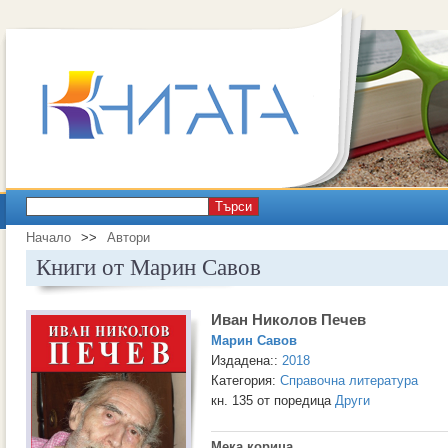
Търси
Начало
>>
Автори
Книги от Марин Савов
Иван Николов Печев
Марин Савов
Издадена::
2018
Категория:
Справочна литература
кн. 135 от поредица
Други
Мека корица