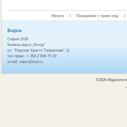
Начало
|
Пазаруване с промо код
|
Борса
София 1528
Книжна борса „Искър”
ул. “Поручик Христо Топракчиев" 11
тел./факс: + 359 2 846 75 29
e-mail: sales@trud.cc
©2026 Издателств