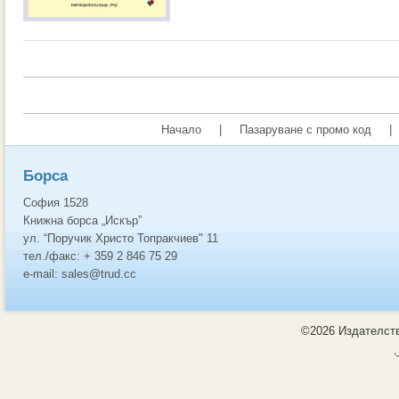
Начало
|
Пазаруване с промо код
|
Борса
София 1528
Книжна борса „Искър”
ул. “Поручик Христо Топракчиев" 11
тел./факс: + 359 2 846 75 29
e-mail: sales@trud.cc
©2026 Издателств