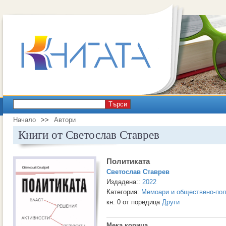
Търси
Начало
>>
Автори
Книги от Светослав Ставрев
Политиката
Светослав Ставрев
Издадена::
2022
Категория:
Мемоари и обществено-пол
кн. 0 от поредица
Други
Мека корица