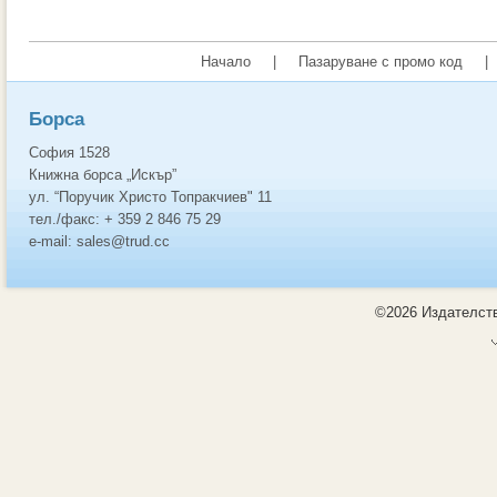
Начало
|
Пазаруване с промо код
|
Борса
София 1528
Книжна борса „Искър”
ул. “Поручик Христо Топракчиев" 11
тел./факс: + 359 2 846 75 29
e-mail: sales@trud.cc
©2026 Издателств