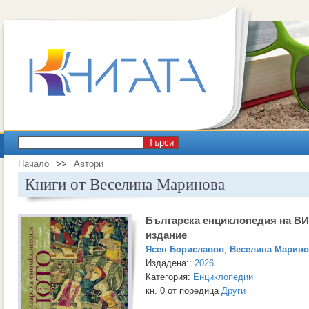
Търси
Начало
>>
Автори
Книги от Веселина Маринова
Българска енциклопедия на В
издание
Ясен Бориславов
,
Веселина Марино
Издадена::
2026
Категория:
Енциклопедии
кн. 0 от поредица
Други