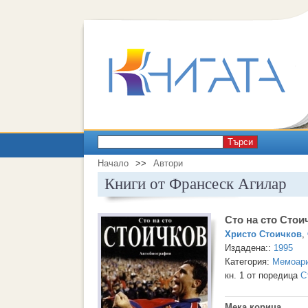
Търси
Начало
>>
Автори
Книги от Франсеск Агилар
Сто на сто Стои
Христо Стоичков
,
Издадена::
1995
Категория:
Мемоари
кн. 1 от поредица
С
Мека корица