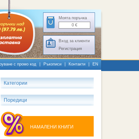
Моята поръчка
0
€
Вход за клиенти
Регистрация
руване с промо код
|
Ръкописи
|
Контакти
|
EN
Категории
Поредици
НАМАЛЕНИ КНИГИ