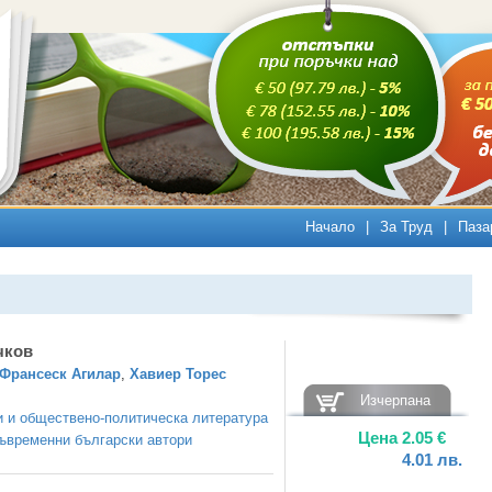
Начало
|
За Труд
|
Паза
чков
Франсеск Агилар
,
Хавиер Торес
Изчерпана
 и обществено-политическа литература
Цена
2.05
€
ъвременни български автори
4.01
лв.