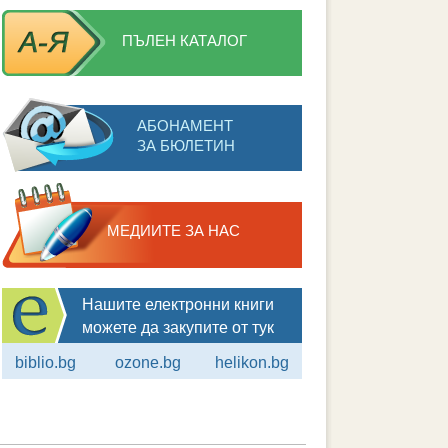
ПЪЛЕН КАТАЛОГ
АБОНАМЕНТ
ЗА БЮЛЕТИН
МЕДИИТЕ ЗА НАС
Нашите електронни книги
можете да закупите от тук
biblio.bg
ozone.bg
helikon.bg