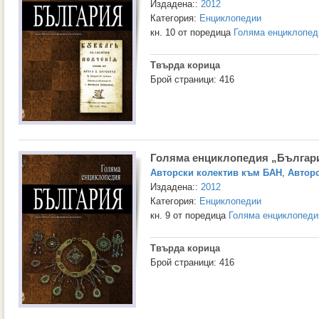
Издадена::
2012
Категория:
Енциклопедии
кн. 10 от поредица
Голяма енциклопед
Твърда корица
Брой страници: 416
Голяма енциклопедия „Българи
Авторски колектив към БАН
,
Авторс
Издадена::
2012
Категория:
Енциклопедии
кн. 9 от поредица
Голяма енциклопеди
Твърда корица
Брой страници: 416