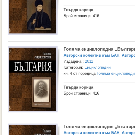
Твърда корица
Брой страници: 416
Голяма енциклопедия „Българи
Авторски колектив към БАН
,
Авторс
Издадена::
2011
Категория:
Енциклопедии
кн. 4 от поредица
Голяма енциклопеди
Твърда корица
Брой страници: 416
Голяма енциклопедия „Българи
Авторски колектив към БАН
,
Авторс