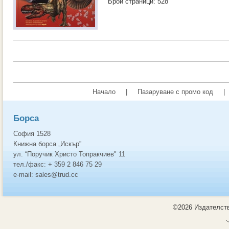
Брой страници: 528
Начало
|
Пазаруване с промо код
|
Борса
София 1528
Книжна борса „Искър”
ул. “Поручик Христо Топракчиев" 11
тел./факс: + 359 2 846 75 29
e-mail: sales@trud.cc
©2026 Издателств