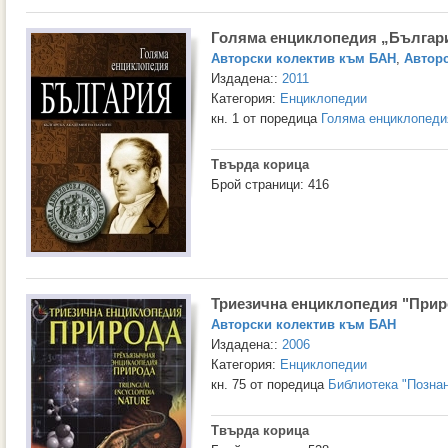
Голяма енциклопедия „Българи
Авторски колектив към БАН
,
Авторс
Издадена::
2011
Категория:
Енциклопедии
кн. 1 от поредица
Голяма енциклопеди
Твърда корица
Брой страници: 416
Триезична енциклопедия "Прир
Авторски колектив към БАН
Издадена::
2006
Категория:
Енциклопедии
кн. 75 от поредица
Библиотека "Позна
Твърда корица