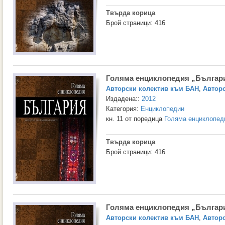
Твърда корица
Брой страници: 416
Голяма енциклопедия „България
Авторски колектив към БАН
,
Авторс
Издадена::
2012
Категория:
Енциклопедии
кн. 11 от поредица
Голяма енциклопед
Твърда корица
Брой страници: 416
Голяма енциклопедия „Българи
Авторски колектив към БАН
,
Авторс