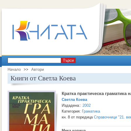
Търси
Начало
>>
Автори
Книги от Светла Коева
Кратка практическа граматика н
Светла Коева
Издадена::
2002
Категория:
Граматика
кн. 8 от поредица
Справочници "21. ве
Мека корица