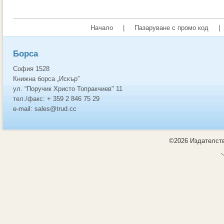
Начало
|
Пазаруване с промо код
|
Борса
София 1528
Книжна борса „Искър”
ул. “Поручик Христо Топракчиев" 11
тел./факс: + 359 2 846 75 29
e-mail: sales@trud.cc
©2026 Издателств