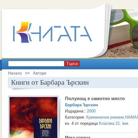
Търси
Начало
>>
Автори
Книги от Барбара Ърскин
Полунощ е самотно място
Барбара Ърскин
Издадена::
2000
Категория:
Криминални романи
,
НАМА
кн. 4 от поредица
Класика 21. век
Мека корица