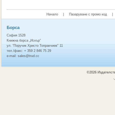
Начало
|
Пазаруване с промо код
|
Борса
София 1528
Книжна борса „Искър”
ул. “Поручик Христо Топракчиев" 11
тел./факс: + 359 2 846 75 29
e-mail: sales@trud.cc
©2026 Издателств