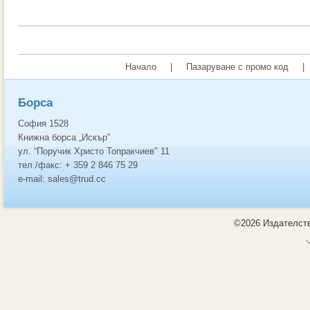
Начало
|
Пазаруване с промо код
|
Борса
София 1528
Книжна борса „Искър”
ул. “Поручик Христо Топракчиев" 11
тел./факс: + 359 2 846 75 29
e-mail: sales@trud.cc
©2026 Издателств