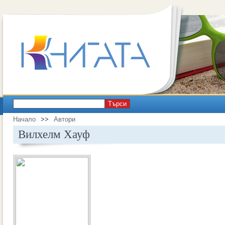
Търси
Начало
>>
Автори
Вилхелм Хауф