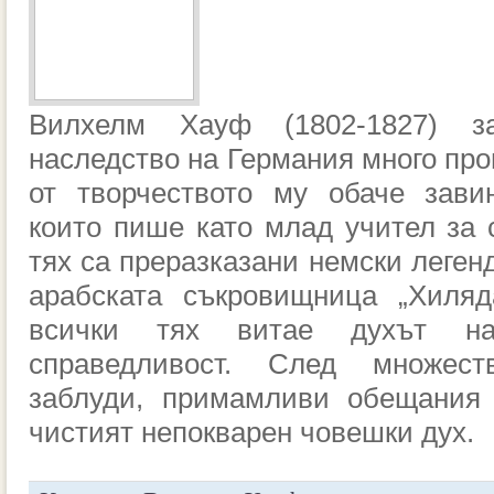
Вилхелм Хауф (1802-1827) з
наследство на Германия много про
от творчеството му обаче завин
които пише като млад учител за 
тях са преразказани немски легенд
арабската съкровищница „Хиля
всички тях витае духът на
справедливост. След множест
заблуди, примамливи обещания 
чистият непокварен човешки дух.