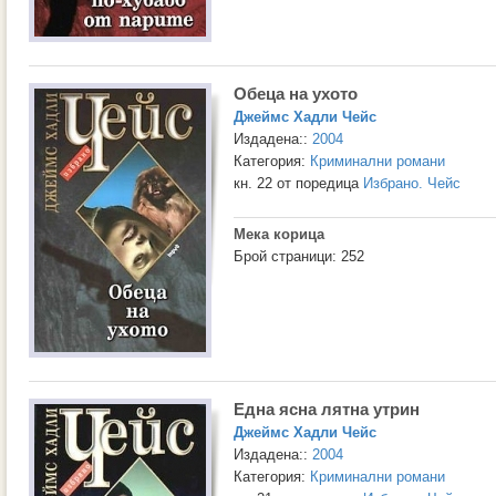
Обеца на ухото
Джеймс Хадли Чейс
Издадена::
2004
Категория:
Криминални романи
кн. 22 от поредица
Избрано. Чейс
Мека корица
Брой страници: 252
Една ясна лятна утрин
Джеймс Хадли Чейс
Издадена::
2004
Категория:
Криминални романи