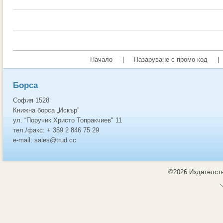
Начало
|
Пазаруване с промо код
|
Борса
София 1528
Книжна борса „Искър”
ул. “Поручик Христо Топракчиев" 11
тел./факс: + 359 2 846 75 29
e-mail: sales@trud.cc
©2026 Издателств