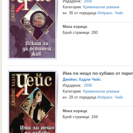
Издадена::
2006
Категория:
Криминални романи
кн. 30 от поредица
Избрано. Чейс
Мека корица
Брой страници: 200
Има ли нещо по-хубаво от пари
Джеймс Хадли Чейс
Издадена::
2006
Категория:
Криминални романи
кн. 29 от поредица
Избрано. Чейс
Мека корица
Брой страници: 244