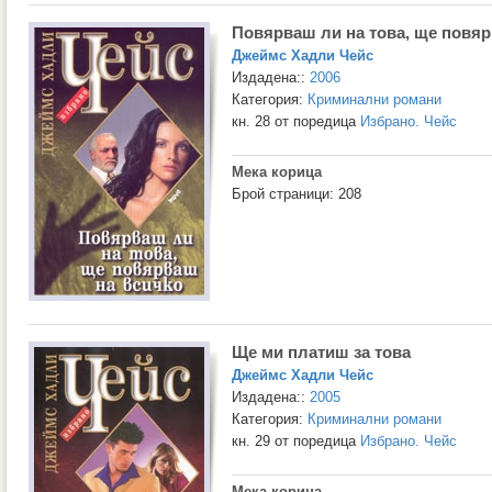
Повярваш ли на това, ще повяр
Джеймс Хадли Чейс
Издадена::
2006
Категория:
Криминални романи
кн. 28 от поредица
Избрано. Чейс
Мека корица
Брой страници: 208
Ще ми платиш за това
Джеймс Хадли Чейс
Издадена::
2005
Категория:
Криминални романи
кн. 29 от поредица
Избрано. Чейс
Мека корица