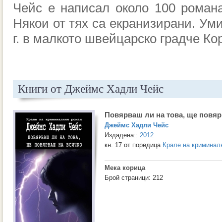
Чейс е написал около 100 романа
Някои от тях са екранизирани. Ум
г. в малкото швейцарско градче Кор
Книги от Джеймс Хадли Чейс
Повярваш ли на това, ще повяр
Джеймс Хадли Чейс
Издадена::
2012
кн. 17 от поредица
Крале на криминал
Мека корица
Брой страници: 212