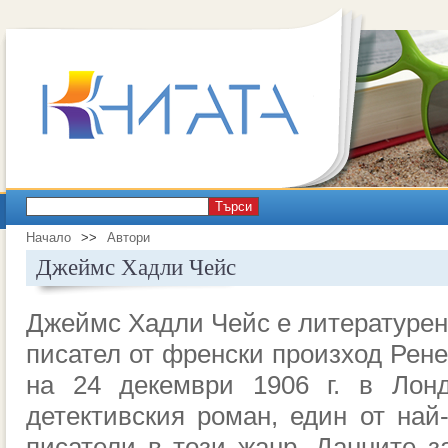
Търси
Начало
>>
Автори
Джеймс Хадли Чейс
Джеймс Хадли Чейс е литературен
писател от френски произход Рене
на 24 декември 1906 г. в Лон
детективския роман, един от най
писатели в този жанр. Данните за