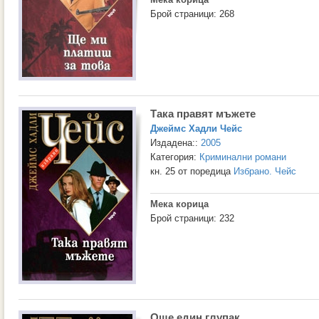
Брой страници: 268
Така правят мъжете
Джеймс Хадли Чейс
Издадена::
2005
Категория:
Криминални романи
кн. 25 от поредица
Избрано. Чейс
Мека корица
Брой страници: 232
Още един глупак