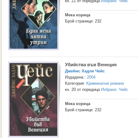
кн. 21 от поредица
Избрано. Чейс
Мека корица
Брой страници: 232
Убийства във Венеция
Джеймс Хадли Чейс
Издадена::
2004
Категория:
Криминални романи
кн. 20 от поредица
Избрано. Чейс
Мека корица
Брой страници: 232