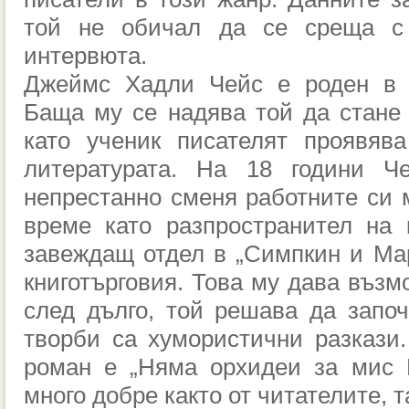
той не обичал да се среща с
интервюта.
Джеймс Хадли Чейс е роден в 
Баща му се надява той да стане
като ученик писателят проявяв
литературата. На 18 години Ч
непрестанно сменя работните си м
време като разпространител на 
завеждащ отдел в „Симпкин и Ма
книготърговия. Това му дава възм
след дълго, той решава да запо
творби са хумористични разкази
роман е „Няма орхидеи за мис 
много добре както от читателите, т