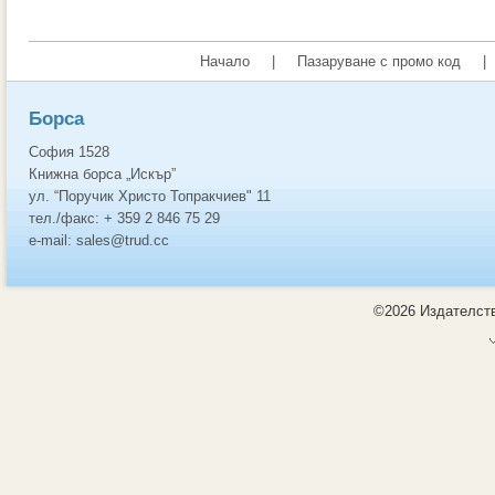
Начало
|
Пазаруване с промо код
|
Борса
София 1528
Книжна борса „Искър”
ул. “Поручик Христо Топракчиев" 11
тел./факс: + 359 2 846 75 29
e-mail: sales@trud.cc
©2026 Издателств