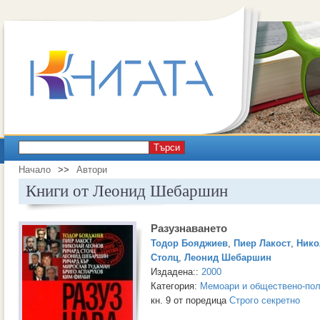
Търси
Начало
>>
Автори
Книги от Леонид Шебаршин
Разузнаването
Тодор Бояджиев
,
Пиер Лакост
,
Нико
Столц
,
Леонид Шебаршин
Издадена::
2000
Категория:
Мемоари и обществено-пол
кн. 9 от поредица
Строго секретно