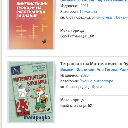
Веселин Златилов
,
Здравко Иванов
Издадена::
2021
Категория:
Помагала
кн. 0 от поредица
Библиотека "Познан
Мека корица
Брой страници: 168
Тетрадка към Математическо бу
Веселин Златилов
,
Ани Гигова
,
Рали
Издадена::
2025
Категория:
Учебна литература
кн. 0 от поредица
Други
Мека корица
Брой страници: 52