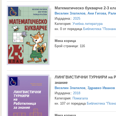
Математическо букварче 2-3 кл
Веселин Златилов
,
Ани Гигова
,
Рали
Издадена::
2025
Категория:
Учебна литература
кн. 0 от поредица
Библиотека "Познан
Мека корица
Брой страници: 116
ЛИНГВИСТИЧНИ ТУРНИРИ на Ра
знание
Веселин Златилов
,
Здравко Иванов
Издадена::
2018
Категория:
Помагала
кн. 107 от поредица
Библиотека "Позн
Мека корица