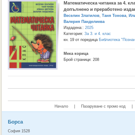
Математическа читанка за 4. кла
допълнено и преработено изда
Веселин Златилов
,
Таня Тонова
,
Ил
Валерия Панделиева
Издадена::
2025
Категория:
За 3. и 4. клас
кн. 19 от поредица
Библиотека "Позна
Мека корица
Брой страници: 208
Начало
|
Пазаруване с промо код
|
Борса
София 1528