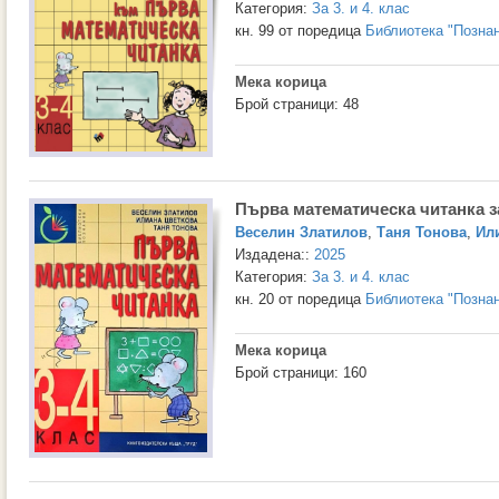
Категория:
За 3. и 4. клас
кн. 99 от поредица
Библиотека "Позна
Мека корица
Брой страници: 48
Първа математическа читанка за
Веселин Златилов
,
Таня Тонова
,
Ил
Издадена::
2025
Категория:
За 3. и 4. клас
кн. 20 от поредица
Библиотека "Позна
Мека корица
Брой страници: 160