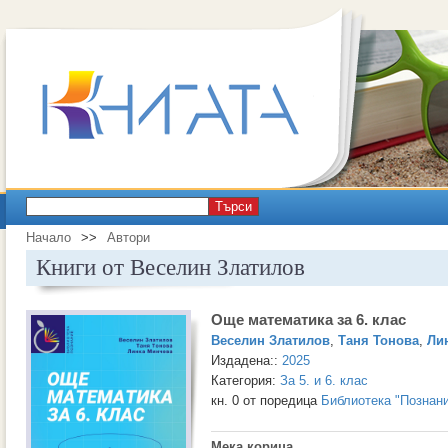
Търси
Начало
>>
Автори
Книги от Веселин Златилов
Още математика за 6. клас
Веселин Златилов
,
Таня Тонова
,
Ли
Издадена::
2025
Категория:
За 5. и 6. клас
кн. 0 от поредица
Библиотека "Познан
Мека корица