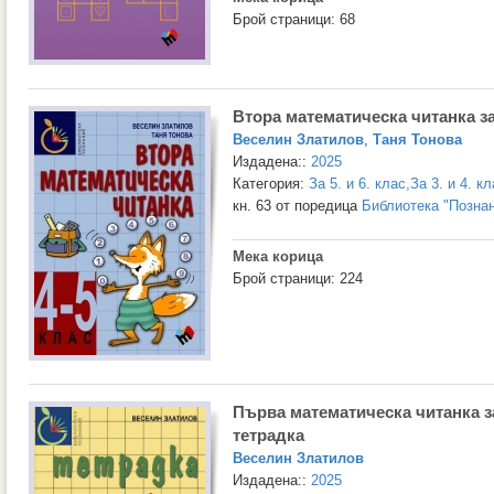
Брой страници: 68
Втора математическа читанка за 
Веселин Златилов
,
Таня Тонова
Издадена::
2025
Категория:
За 5. и 6. клас
,
За 3. и 4. к
кн. 63 от поредица
Библиотека "Позна
Мека корица
Брой страници: 224
Първа математическа читанка за
тетрадка
Веселин Златилов
Издадена::
2025