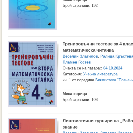
Брой страници: 192
Тренировъчни тестове за 4 кла
математическа читанка
Веселин Златилов
,
Ралица Кръстев
Пламен Гостев
Очаква се на пазара::
04.10.2024
Категория:
Учебна литература
кн. 1 от поредица
Библиотека "Познан
Мека корица
Брой страници: 108
Лингвистични турнири на „Рабо
знание