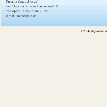
Книжна борса „Искър”
ул. “Поручик Христо Топракчиев" 11
тел./факс: + 359 2 846 75 29
e-mail: sales@trud.cc
©2026 Издателств