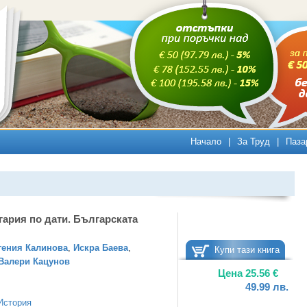
Начало
|
За Труд
|
Паза
ария по дати. Българската
гения Калинова
,
Искра Баева
,
Купи тази книга
Валери Кацунов
Цена
25.56
€
49.99
лв.
История