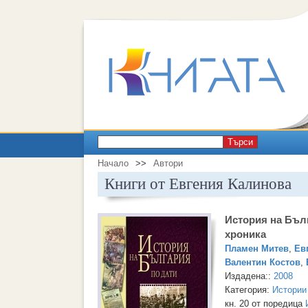
Търси
Начало
>>
Автори
Книги от Евгения Калинова
История на Бълг
хроника
Пламен Митев
,
Ев
Валентин Костов
,
Издадена::
2008
Категория:
Истории
кн. 20 от поредица