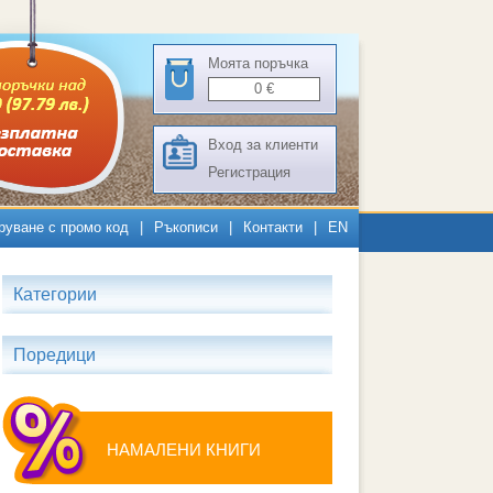
Моята поръчка
0
€
Вход за клиенти
Регистрация
руване с промо код
|
Ръкописи
|
Контакти
|
EN
Категории
Поредици
НАМАЛЕНИ КНИГИ