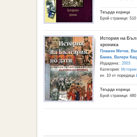
Твърда корица
Брой страници: 510
История на Бълг
хроника
Пламен Митев
,
Ва
Баева
,
Валери Кац
Издадена::
2003
Категория:
Истории
кн. 10 от поредица
Твърда корица
Брой страници: 480