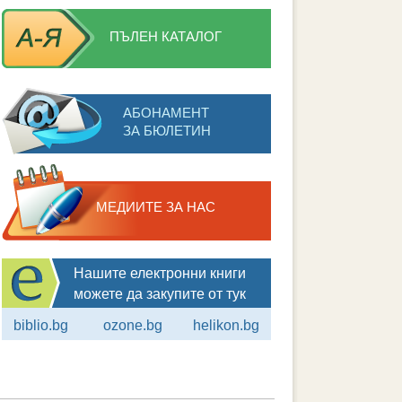
ПЪЛЕН КАТАЛОГ
АБОНАМЕНТ
ЗА БЮЛЕТИН
МЕДИИТЕ ЗА НАС
Нашите електронни книги
можете да закупите от тук
biblio.bg
ozone.bg
helikon.bg