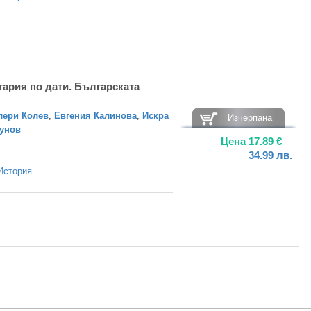
ария по дати. Българската
лери Колев
,
Евгения Калинова
,
Искра
Изчерпана
унов
Цена
17.89
€
34.99
лв.
История