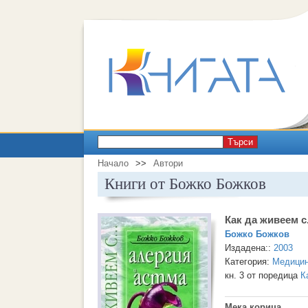
Търси
Начало
>>
Автори
Книги от Божко Божков
Как да живеем с.
Божко Божков
Издадена::
2003
Категория:
Медици
кн. 3 от поредица
К
Мека корица