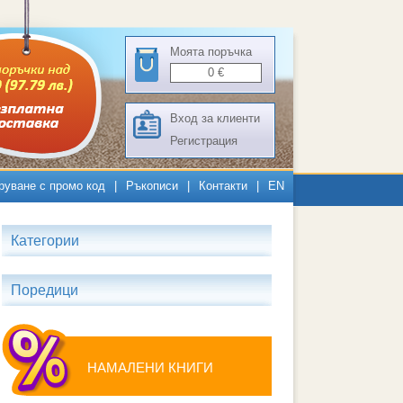
Моята поръчка
0
€
Вход за клиенти
Регистрация
руване с промо код
|
Ръкописи
|
Контакти
|
EN
Категории
Поредици
НАМАЛЕНИ КНИГИ