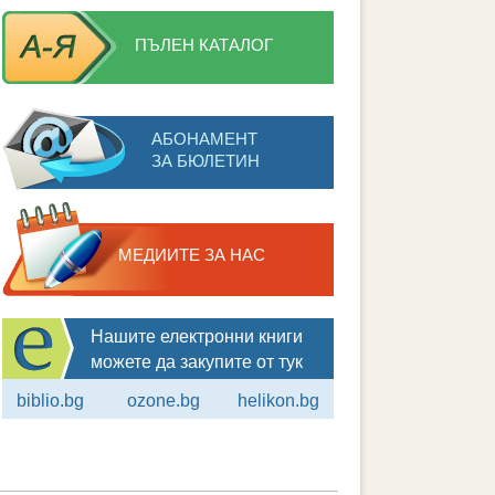
ПЪЛЕН КАТАЛОГ
АБОНАМЕНТ
ЗА БЮЛЕТИН
МЕДИИТЕ ЗА НАС
Нашите електронни книги
можете да закупите от тук
biblio.bg
ozone.bg
helikon.bg