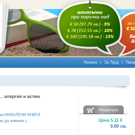
Начало
|
За Труд
|
Паза
.. алергия и астма
Изчерпана
на
,
НАМАЛЕНИ КНИГИ
Цена
5.11
€
ак да живеем с...
9.99
лв.