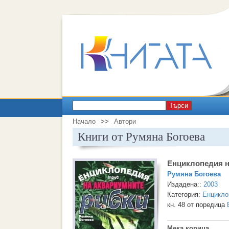
Търси
Начало
>>
Автори
Книги от Румяна Богоева
Енциклопедия н
Румяна Богоева
Издадена::
2003
Категория:
Енцикло
кн. 48 от поредица
Мека корица