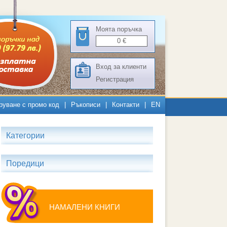
Моята поръчка
0
€
Вход за клиенти
Регистрация
руване с промо код
|
Ръкописи
|
Контакти
|
EN
Категории
Поредици
НАМАЛЕНИ КНИГИ