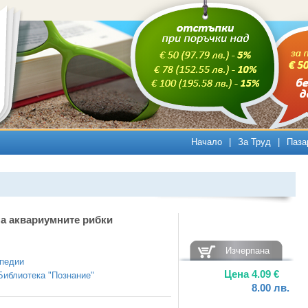
Начало
|
За Труд
|
Паза
а аквариумните рибки
Изчерпана
педии
Цена
4.09
€
Библиотека "Познание"
8.00
лв.