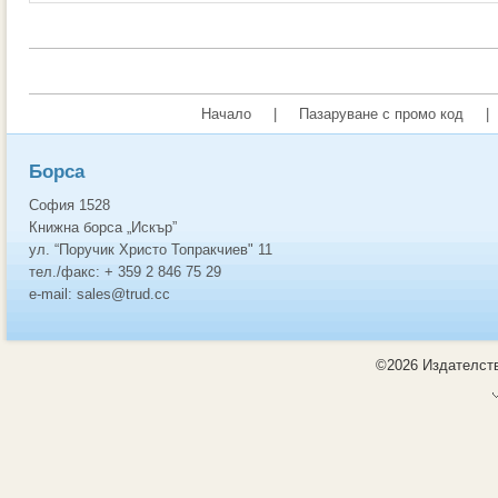
Начало
|
Пазаруване с промо код
|
Борса
София 1528
Книжна борса „Искър”
ул. “Поручик Христо Топракчиев" 11
тел./факс: + 359 2 846 75 29
e-mail: sales@trud.cc
©2026 Издателств