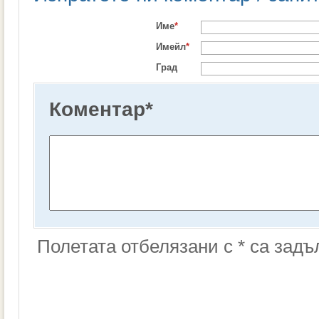
Име
*
Имейл
*
Град
Коментар
*
Полетата отбелязани с * са зад