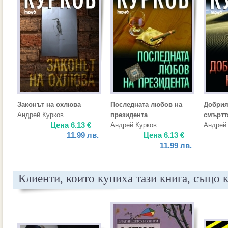
Законът на охлюва
Последната любов на
Добрия
Андрей Курков
президента
смъртт
Цена
6.13
€
Андрей Курков
Андрей
11.99
лв.
Цена
6.13
€
11.99
лв.
Клиенти, които купиха тази книга, също 