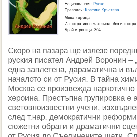
Националност:
Руска
Преводач:
Красина Кръстева
Мека корица
Илюстративен материал: без илюстра
Брой страници: 304
Скоро на пазара ще излезе поред
руския писател Андрей Воронин – 
една заплетена, дараматична и в
началото си от Русия. В тайна хи
Москва се произвежда наркотично 
хероина. Престъпна групировка е 
световноизвестни учени, изхвърле
след т.нар. демократични реформи
сюжетни обрати и драматични сце
от Русия до Съединените щати. С