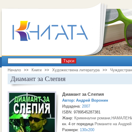
Търси
Начало
>>
Книги
>>
Художествена литература
>>
Чуждестран
Диамант за Слепия
Диамант за Слепия
Автор:
Андрей Воронин
Издадена:
2007
ISBN: 9789545287381
Жанр:
Криминални романи
,
НАМАЛЕНИ
кн. 4 от поредица
Романите на Андрей
Размери:
130x200