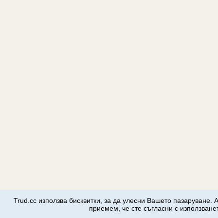
Trud.cc използва бисквитки, за да улесни Вашето пазаруване. 
приемем, че сте съгласни с използванет