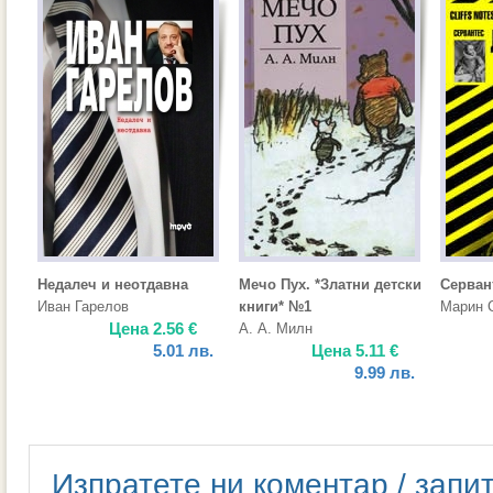
Недалеч и неотдавна
Мечо Пух. *Златни детски
Серван
Иван Гарелов
книги* №1
Марин 
Цена
2.56
€
А. А. Милн
5.01
лв.
Цена
5.11
€
9.99
лв.
Изпратете ни коментар / запи