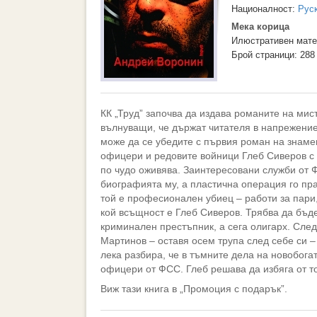
Националност:
Рус
Мека корица
Илюстративен мате
Брой страници: 288
КК „Труд” започва да издава романите на мис
вълнуващи, че държат читателя в напрежение
може да се убедите с първия роман на знамен
офицери и редовите войници Глеб Сиверов с 
по чудо оживява. Заинтересовани служби от 
биографията му, а пластична операция го пра
той е професионален убиец – работи за пари
кой всъщност е Глеб Сиверов. Трябва да бъд
криминален престъпник, а сега олигарх. Сле
Мартинов – оставя осем трупа след себе си –
лека разбира, че в тъмните дела на новобога
офицери от ФСС. Глеб решава да избяга от то
Виж тази книга в „
Промоция с подарък
”.