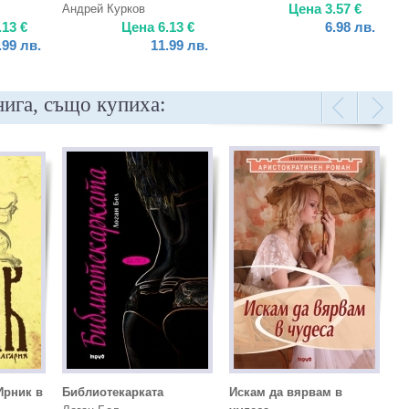
Цена
3.57
€
Андрей Курков
.13
€
Цена
6.13
€
6.98
лв.
.99
лв.
11.99
лв.
нига, също купиха:
Ирник в
Библиотекарката
Искам да вярвам в