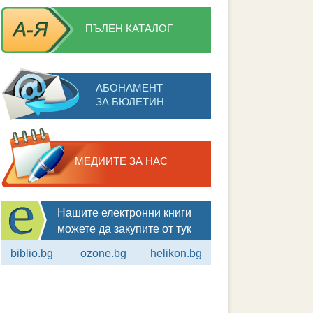
ПЪЛЕН КАТАЛОГ
АБОНАМЕНТ
ЗА БЮЛЕТИН
МЕДИИТЕ ЗА НАС
Нашите електронни книги
можете да закупите от тук
biblio.bg
ozone.bg
helikon.bg