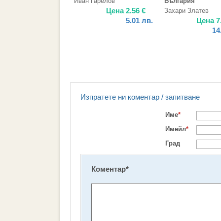
Иван Гарелов
България
Цена
2.56
€
Захари Златев
5.01
лв.
Цена
7
14
Изпратете ни коментар / запитване
Име
*
Имейл
*
Град
Коментар
*