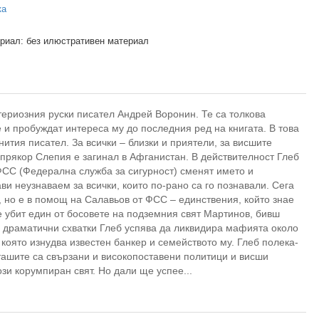
ка
риал: без илюстративен материал
териозния руски писател Андрей Воронин. Те са толкова
 и пробуждат интереса му до последния ред на книгата. В това
ития писател. За всички – близки и приятели, за висшите
прякор Слепия е загинал в Афганистан. В действителност Глеб
ФСС (Федерална служба за сигурност) сменят името и
ви неузнаваем за всички, които по-рано са го познавали. Сега
, но е в помощ на Салавьов от ФСС – единствения, който знае
е убит един от босовете на подземния свят Мартинов, бивш
д драматични схватки Глеб успява да ликвидира мафията около
 която изнудва известен банкер и семейството му. Глеб полека-
ташите са свързани и високопоставени политици и висши
зи корумпиран свят. Но дали ще успее...