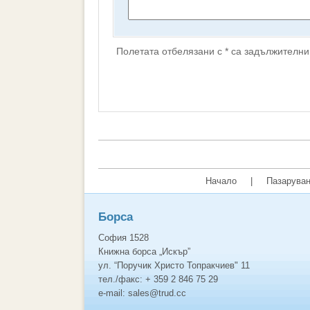
Полетата отбелязани с * са задължителни
Начало
|
Пазаруван
Борса
София 1528
Книжна борса „Искър”
ул. “Поручик Христо Топракчиев" 11
тел./факс: + 359 2 846 75 29
e-mail: sales@trud.cc