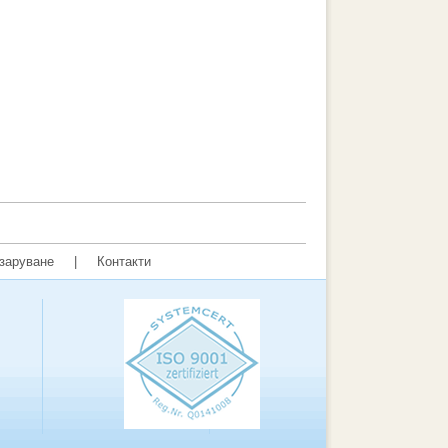
заруване
|
Контакти