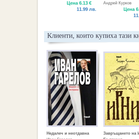
Цена
6.13
€
Андрей Курков
11.99
лв.
Цена
6
11
Клиенти, които купиха тази к
Недалеч и неотдавна
Завръщането на 