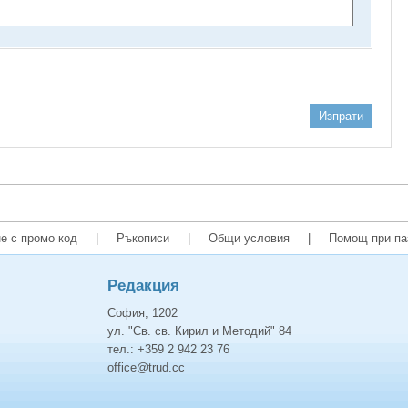
Изпрати
е с промо код
|
Ръкописи
|
Общи условия
|
Помощ при па
Редакция
София, 1202
ул. "Св. св. Кирил и Методий" 84
тел.: +359 2 942 23 76
office@trud.cc