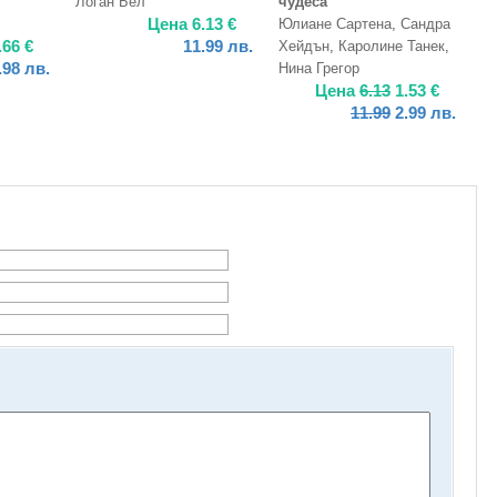
Логан Бел
чудеса
Цена
6.13
€
Юлиане Сартена
,
Сандра
.66
€
11.99
лв.
Хейдън
,
Каролине Танек
,
.98
лв.
Нина Грегор
Цена
6.13
1.53
€
11.99
2.99
лв.