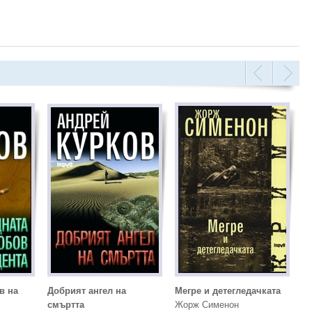
в на
Добрият ангел на
Мегре и детегледачката
смъртта
Жорж Сименон