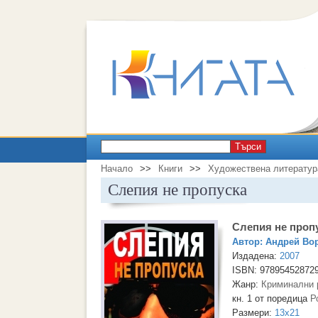
Търси
Начало
>>
Книги
>>
Художествена литератур
Слепия не пропуска
Слепия не проп
Автор:
Андрей Во
Издадена:
2007
ISBN: 97895452872
Жанр:
Криминални 
кн. 1 от поредица
Р
Размери:
13x21