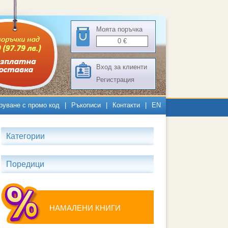
Моята поръчка
0
€
Вход за клиенти
Регистрация
руване с промо код
|
Ръкописи
|
Контакти
|
EN
Категории
Поредици
НАМАЛЕНИ КНИГИ