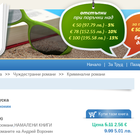
Начало
|
За Труд
|
Паза
а
>>
Чуждестранни романи
>>
Криминални романи
уска
ронин
Купи тази книга
99
Цена
5.11
2.56
€
романи
,
НАМАЛЕНИ КНИГИ
9.99
5.01
лв.
оманите на Андрей Воронин