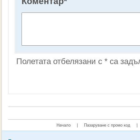
Коментар
*
Полетата отбелязани с * са зад
Начало
|
Пазаруване с промо код
|