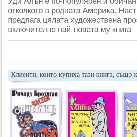
Уди Алън е по-популярен и обичан 
отколкото в родната Америка. Нас
предлага цялата художествена про
включително най-новата му книга –
Клиенти, които купиха тази книга, също 