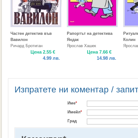
Частен детектив във
Рапортът на детектива
Ритуал
Вавилон
Яндак
Колин
Ричард Бротиган
Ярослав Хашек
Яросла
Цена
2.55
€
Цена
7.66
€
4.99
лв.
14.98
лв.
Изпратете ни коментар / запи
Име
*
Имейл
*
Град