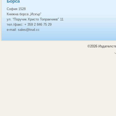
Борса
София 1528
Книжна борса „Искър”
ул. “Поручик Христо Топракчиев" 11
тел./факс: + 359 2 846 75 29
e-mail: sales@trud.cc
©2026 Издателств