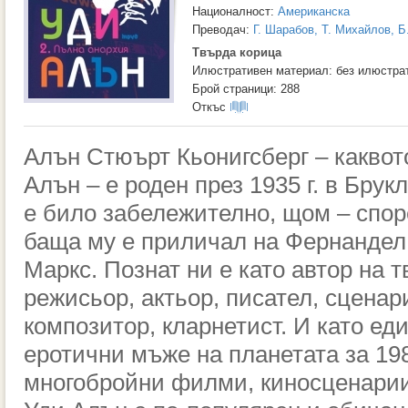
Националност:
Американска
Преводач:
Г. Шарабов, Т. Михайлов, 
Твърда корица
Илюстративен материал: без илюстра
Брой страници: 288
Откъс
Алън Стюърт Кьонигсберг – каквот
Алън – е роден през 1935 г. в Бру
е било забележително, щом – спор
баща му е приличал на Фернандел,
Маркс. Познат ни е като автор на 
режисьор, актьор, писател, сценари
композитор, кларнетист. И като еди
еротични мъже на планетата за 198
многобройни филми, киносценарии,