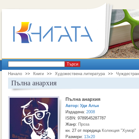
Търси
Начало
>>
Книги
>>
Художествена литература
>>
Чуждестран
Пълна анархия
Пълна анархия
Автор:
Уди Алън
Издадена:
2008
ISBN: 9789545287787
Жанр:
Проза
кн. 27 от поредица
Колекция "Хумор"
Размери:
13x20