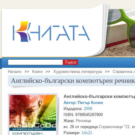
Търси
Начало
>>
Книги
>>
Художествена литература
>>
Справочна 
Английско-български компютърен речник
Английско-български компютъ
Автор:
Питър Колин
Издадена:
2008
ISBN: 9789545287800
Жанр:
Речници
кн. 26 от поредица
Справочници "21. в
Размери:
14x21