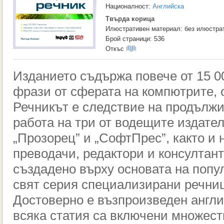
Националност:
Английска
Твърда корица
Илюстративен материал: без илюстра
Брой страници: 536
Откъс
Изданието съдържа повече от 15 0
фрази от сферата на компютрите, 
Речникът е следствие на продълж
работа на три от водещите издател
„Прозорец” и „СофтПрес”, както и 
преводачи, редактори и консултант
създадено върху основата на попу
свят серия специализирани речници
Достоверно е възпроизведен англи
всяка статия са включени множес