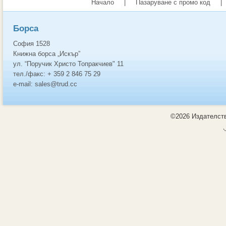
Начало
|
Пазаруване с промо код
|
Борса
София 1528
Книжна борса „Искър”
ул. “Поручик Христо Топракчиев" 11
тел./факс: + 359 2 846 75 29
e-mail: sales@trud.cc
©2026 Издателств