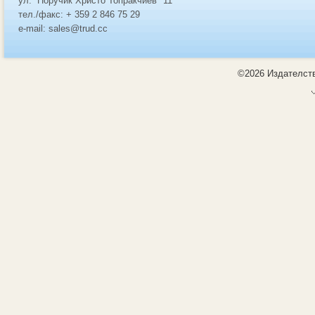
ул. “Поручик Христо Топракчиев" 11
тел./факс: + 359 2 846 75 29
e-mail: sales@trud.cc
©2026 Издателств