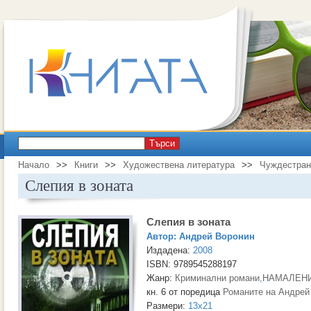
Търси
Начало
>>
Книги
>>
Художествена литература
>>
Чуждестран
Слепия в зоната
Слепия в зоната
Автор:
Андрей Воронин
Издадена:
2008
ISBN: 9789545288197
Жанр:
Криминални романи
,
НАМАЛЕНИ
кн. 6 от поредица
Романите на Андрей
Размери:
13x21