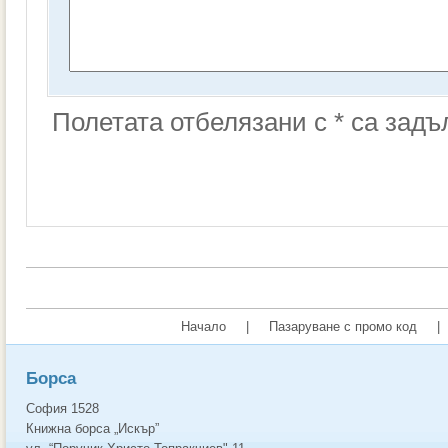
Полетата отбелязани с * са зад
Начало
|
Пазаруване с промо код
|
Борса
София 1528
Книжна борса „Искър”