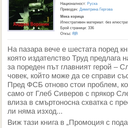
Националност:
Руска
Преводач:
Димитрина Гергова
Мека корица
Илюстративен материал: без илюстра
Брой страници: 336
Откъс
На пазара вече е шестата поред к
която издателство Труд предлага н
за пореден път главният герой – С
човек, който може да се справи съ
Пред ФСБ отново стои проблем, к
само от Глеб Сиверов с прякор Сле
влиза в смъртоносна схватка с пре
ли няма изход...
Виж тази книга в „
Промоция с пода