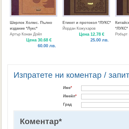
Шерлок Холмс. Пълно
Етикет и протокол *ЛУКС*
Китайск
издание *Лукс*
Йордан Кожухаров
*ЛУКС*
Цена
12.78
€
Артър Конан Дойл
Робърт
Цена
30.68
€
25.00
лв.
60.00
лв.
Изпратете ни коментар / запи
Име
*
Имейл
*
Град
Коментар
*