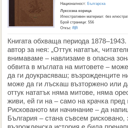
Националност:
Българска
Луксозна корица
Илюстративен материал: без илюстра
Брой страници: 556
Откъс
Книгата обхваща периода 1878–1943.
автор за нея: „Оттук нататък, читате
внимаваме – навлизаме в опасна зона
обвита в мъглата на митовете – мож
да ги доукрасяваш; възрожденците н
може да ги лъскаш възторжено или д
оттук нататък няма митове, няма оре
живи, ей ги на – само на крачка пред 
Рискованото ми начинание – да напи
България – стана съвсем рисковано, 
възрожденска история е била пренап