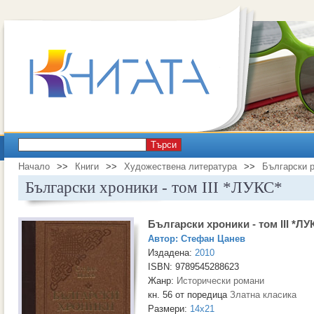
Търси
Начало
>>
Книги
>>
Художествена литература
>>
Български 
Български хроники - том III *ЛУКС*
Български хроники - том III *ЛУ
Автор:
Стефан Цанев
Издадена:
2010
ISBN: 9789545288623
Жанр:
Исторически романи
кн. 56 от поредица
Златна класика
Размери:
14x21