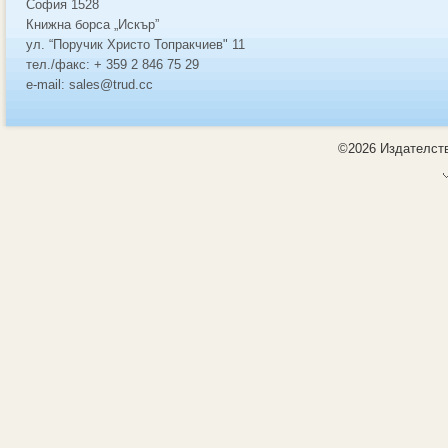
София 1528
Книжна борса „Искър”
ул. “Поручик Христо Топракчиев" 11
тел./факс: + 359 2 846 75 29
e-mail: sales@trud.cc
©2026 Издателств