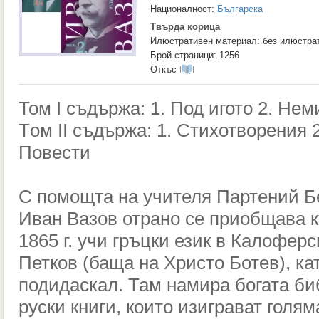
Националност:
Българска
Твърда корица
Илюстративен материал: без илюстра
Брой страници: 1256
Откъс
Том I съдържа: 1. Под игото 2. Не
Tом II съдържа: 1. Стихотворения 2
Повести
С помощта на учителя Партений Бе
Иван Вазов отрано се приобщава к
1865 г. учи гръцки език в Калофер
Петков (баща на Христо Ботев), ка
подидаскал. Там намира богата би
руски книги, които изиграват голя