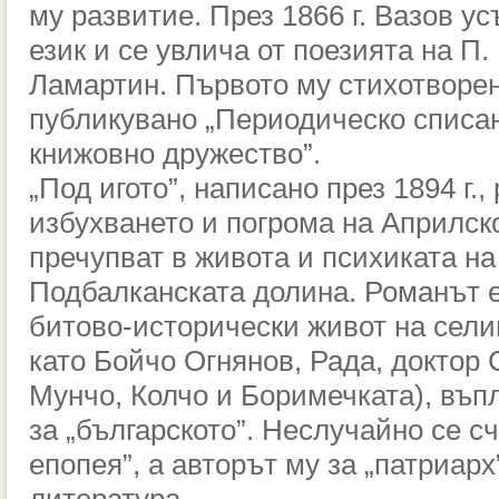
му развитие. През 1866 г. Вазов у
език и се увлича от поезията на П.
Ламартин. Първото му стихотворен
публикувано „Периодическо списа
книжовно дружество”.
„Под игото”, написано през 1894 г.,
избухването и погрома на Априлско
пречупват в живота и психиката на
Подбалканската долина. Романът е
битово-исторически живот на сели
като Бойчо Огнянов, Рада, доктор
Мунчо, Колчо и Боримечката), въ
за „българското”. Неслучайно се с
епопея”, а авторът му за „патриарх