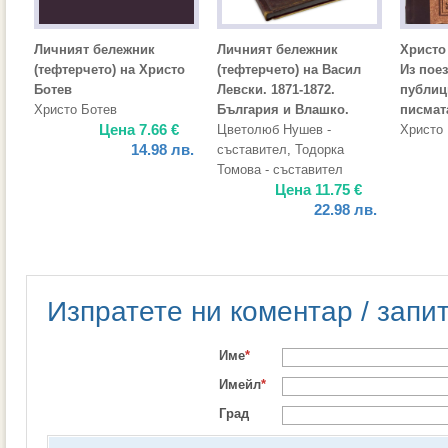
Личният бележник
Личният бележник
Христо
(тефтерчето) на Христо
(тефтерчето) на Васил
Из поез
Ботев
Левски. 1871-1872.
публиц
Христо Ботев
България и Влашко.
писмат
Цена
7.66
€
Цветолюб Нушев -
Христо
14.98
лв.
съставител
,
Тодорка
Томова - съставител
Цена
11.75
€
22.98
лв.
Изпратете ни коментар / запи
Име
*
Имейл
*
Град