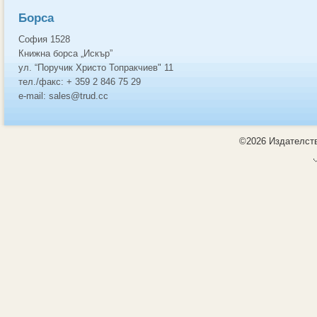
Борса
София 1528
Книжна борса „Искър”
ул. “Поручик Христо Топракчиев" 11
тел./факс: + 359 2 846 75 29
e-mail: sales@trud.cc
©2026 Издателств