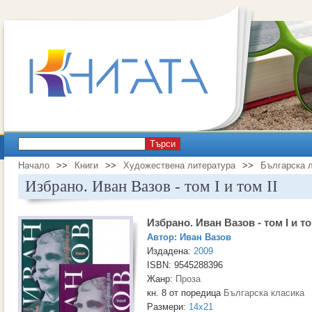
Търси
Начало
>>
Книги
>>
Художествена литература
>>
Българска 
Избрано. Иван Вазов - том I и том II
Избрано. Иван Вазов - том I и то
Автор:
Иван Вазов
Издадена:
2009
ISBN: 9545288396
Жанр:
Проза
кн. 8 от поредица
Българска класика
Размери:
14x21