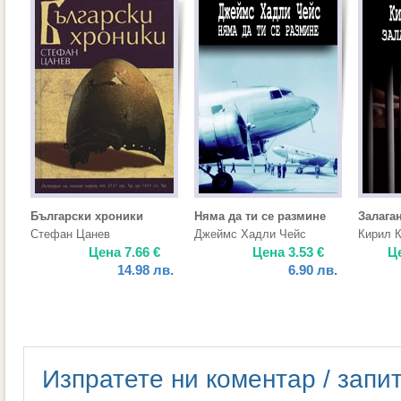
Български хроники
Няма да ти се размине
Залага
Стефан Цанев
Джеймс Хадли Чейс
Кирил 
Цена
7.66
€
Цена
3.53
€
Ц
14.98
лв.
6.90
лв.
Изпратете ни коментар / запи