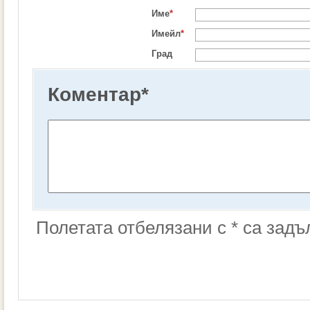
Име
*
Имейл
*
Град
Коментар
*
Полетата отбелязани с * са зад