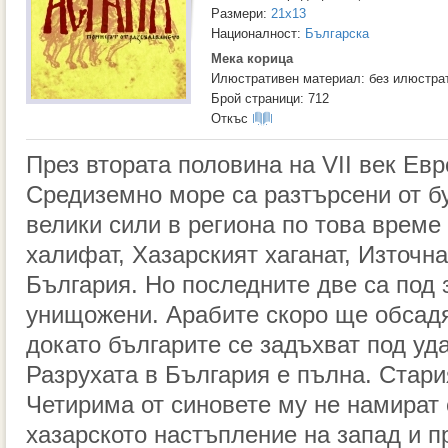
Размери:
21x13
Националност:
Българска
Мека корица
Илюстративен материал: без илюстра
Брой страници: 712
Откъс
През втората половина на VII век Евр
Средиземно море са разтърсени от б
велики сили в региона по това време
халифат, Хазарският хаганат, Източн
България. Но последните две са под 
унищожени. Арабите скоро ще обсадя
докато българите се задъхват под уда
Разрухата в България е пълна. Стари
Четирима от синовете му не намират 
хазарското настъпление на запад и п