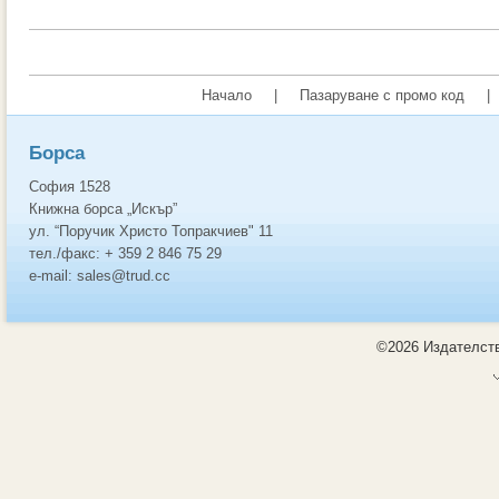
Начало
|
Пазаруване с промо код
|
Борса
София 1528
Книжна борса „Искър”
ул. “Поручик Христо Топракчиев" 11
тел./факс: + 359 2 846 75 29
e-mail: sales@trud.cc
©2026 Издателств