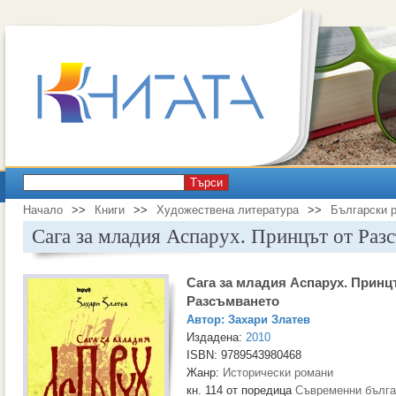
Търси
Начало
>>
Книги
>>
Художествена литература
>>
Български 
Сага за младия Аспарух. Принцът от Раз
Сага за младия Аспарух. Принц
Разсъмването
Автор:
Захари Златев
Издадена:
2010
ISBN: 9789543980468
Жанр:
Исторически романи
кн. 114 от поредица
Съвременни бълга