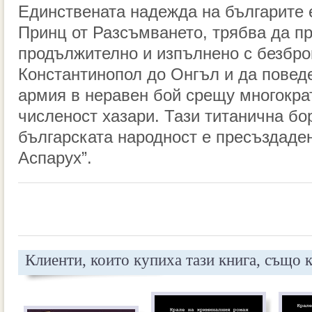
Единствената надежда на българите 
Принц от Разсъмването, трябва да п
продължително и изпълнено с безбро
Константинопол до Онгъл и да повед
армия в неравен бой срещу многокра
численост хазари. Тази титанична бо
българската народност е пресъздаден
Аспарух”.
Клиенти, които купиха тази книга, също 