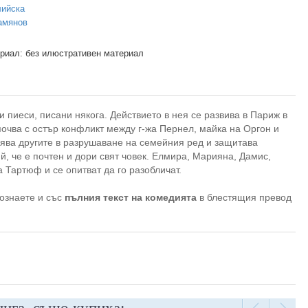
лийска
амянов
риал: без илюстративен материал
пиеси, писани някога. Действието в нея се развива в Париж в
очва с остър конфликт между г-жа Пернел, майка на Оргон и
ява другите в разрушаване на семейния ред и защитава
й, че е почтен и дори свят човек. Елмира, Марияна, Дамис,
 Тартюф и се опитват да го разобличат.
ознаете и със
пълния текст на комедията
в блестящия превод