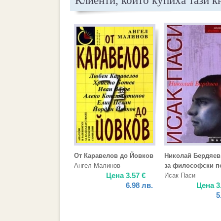
Клиенти, които купиха тази к
От Каравелов до Йовков
Николай Бердяев
Ангел Малинов
за философски п
Цена
3.57
€
Исак Паси
6.98
лв.
Цена
3
5