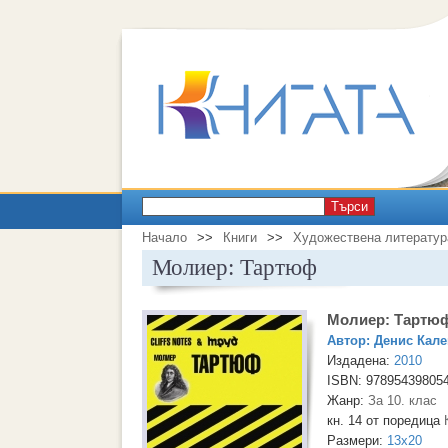
Търси
Начало
>>
Книги
>>
Художествена литератур
Молиер: Тартюф
Молиер: Тартю
Автор:
Денис Кал
Издадена:
2010
ISBN: 97895439805
Жанр:
За 10. клас
кн. 14 от поредица
Размери:
13x20