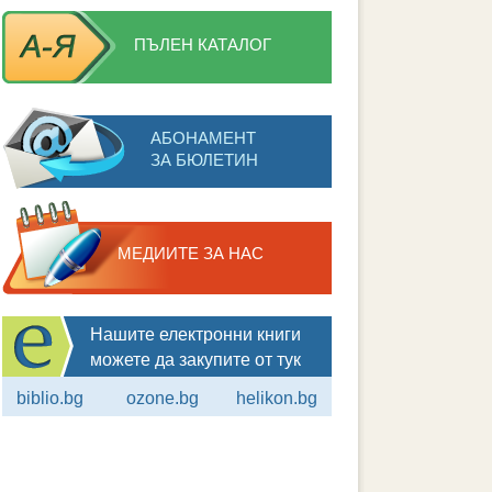
ПЪЛЕН КАТАЛОГ
АБОНАМЕНТ
ЗА БЮЛЕТИН
МЕДИИТЕ ЗА НАС
Нашите електронни книги
можете да закупите от тук
biblio.bg
ozone.bg
helikon.bg