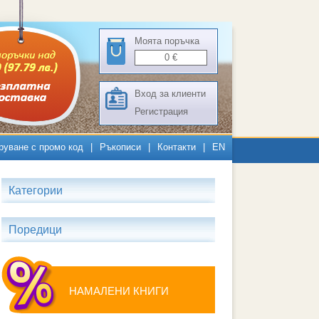
Моята поръчка
0
€
Вход за клиенти
Регистрация
руване с промо код
|
Ръкописи
|
Контакти
|
EN
Категории
Поредици
НАМАЛЕНИ КНИГИ