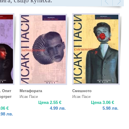
нига, също купиха:
. Опит
Метафората
Смешното
ортрет
Исак Паси
Исак Паси
Цена
2.55
€
Цена
3.06
€
.06
€
4.99
лв.
5.98
лв.
.98
лв.