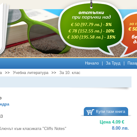
Начало
|
За Труд
|
Паза
а
>>
Учебна литература
>>
За 10. клас
ф
ендра
Купи тази книга
43
Цена
4.09
€
8.00
лв.
Ключът към класиката "Cliffs Notes"