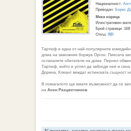
Националност:
Анг
Преводач:
Борис Д
Мека корица
Илюстративен мате
Брой страници: 168
Откъс
Тартюф е една от най-популярните комедийни 
дома на заможния боржуа Оргон. Пиесата зап
останалите обитатели на дома. Пернел обвин
Тартюф, който е успял да заблоди нея и сина 
Дорина, Клеант виждат истинската същност на
В помагалото ще имате възможност да се зап
на
Асен Разцветников
.