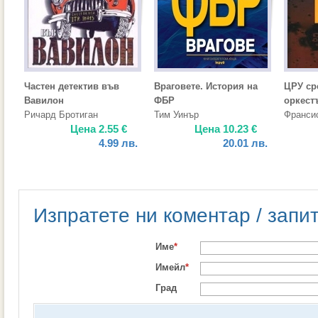
Частен детектив във
Враговете. История на
ЦРУ ср
Вавилон
ФБР
оркест
Ричард Бротиган
Тим Уинър
Франси
Цена
2.55
€
Цена
10.23
€
4.99
лв.
20.01
лв.
Изпратете ни коментар / запи
Име
*
Имейл
*
Град