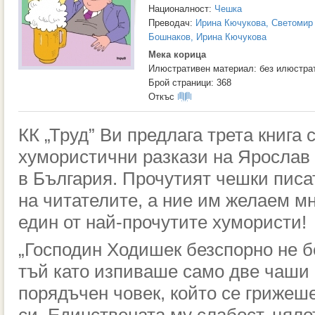
Националност:
Чешка
Преводач:
Ирина Кючукова, Светомир
Бошнаков, Ирина Кючукова
Мека корица
Илюстративен материал: без илюстра
Брой страници: 368
Откъс
КК „Труд” Ви предлага трета книга
хумористични разкази на Ярослав
в България. Прочутият чешки писа
на читателите, а ние им желаем м
един от най-прочутите хумористи!
„Господин Ходишек безспорно не б
тъй като изпиваше само две чаши 
порядъчен човек, който се грижеш