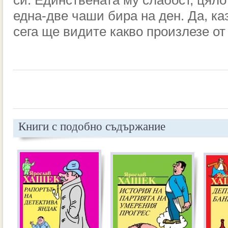
си. Единствената му слабост, цяло
една-две чаши бира на ден. Да, ка
сега ще видите какво произлезе от 
Книги с подобно съдържание