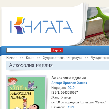
Търси
Начало
>>
Книги
>>
Художествена литература
>>
Чуждестран
Алкохолна идилия
Алкохолна идилия
Автор:
Ярослав Хашек
Издадена:
2010
ISBN: 9543980667
Жанр:
Хумор
кн. 30 от поредица
Колекция "Хумор"
Размери:
14x21