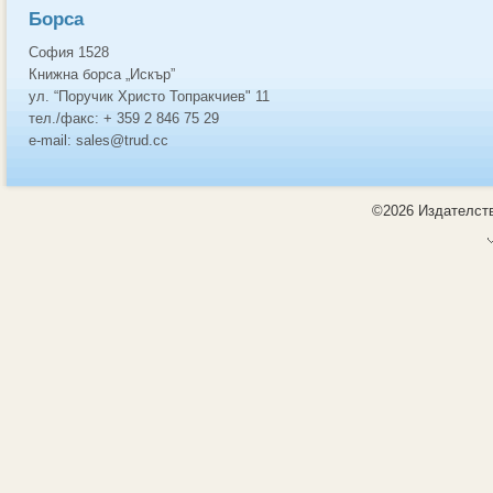
Борса
София 1528
Книжна борса „Искър”
ул. “Поручик Христо Топракчиев" 11
тел./факс: + 359 2 846 75 29
e-mail: sales@trud.cc
©2026 Издателств