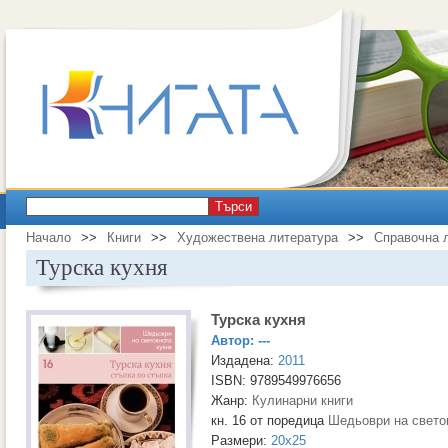
Търси
Начало
>>
Книги
>>
Художествена литература
>>
Справочна 
Турска кухня
Турска кухня
Автор:
---
Издадена:
2011
ISBN: 9789549976656
Жанр:
Кулинарни книги
кн. 16 от поредица
Шедьоври на свето
Размери:
20x25