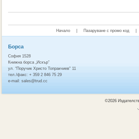
Начало
|
Пазаруване с промо код
|
Борса
София 1528
Книжна борса „Искър”
ул. “Поручик Христо Топракчиев" 11
тел./факс: + 359 2 846 75 29
e-mail: sales@trud.cc
©2026 Издателств