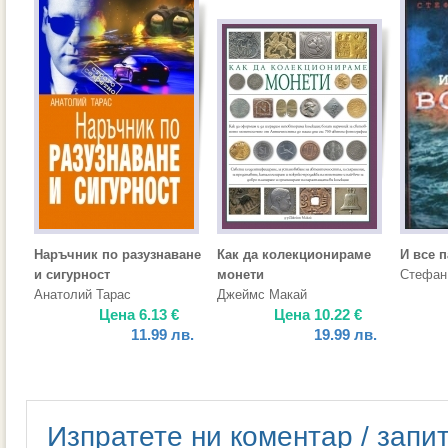
Наръчник по разузнаване
Как да колекционираме
И все п
и сигурност
монети
Стефан
Анатолий Тарас
Джеймс Макай
Цена
6.13
€
Цена
10.22
€
11.99
лв.
19.99
лв.
Изпратете ни коментар / запи