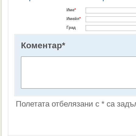
Име
*
Имейл
*
Град
Коментар
*
Полетата отбелязани с * са зад