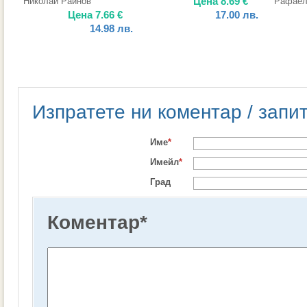
Цена
8.69
€
Николай Райнов
Рафаел
Цена
7.66
€
17.00
лв.
14.98
лв.
Изпратете ни коментар / запи
Име
*
Имейл
*
Град
Коментар
*