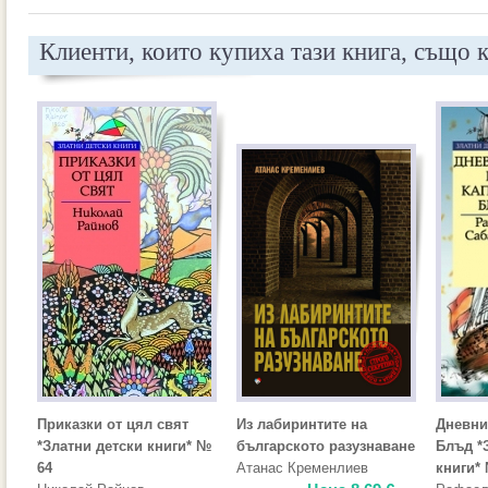
Клиенти, които купиха тази книга, също 
Приказки от цял свят
Из лабиринтите на
Дневни
*Златни детски книги* №
българското разузнаване
Блъд *
64
Атанас Кременлиев
книги*