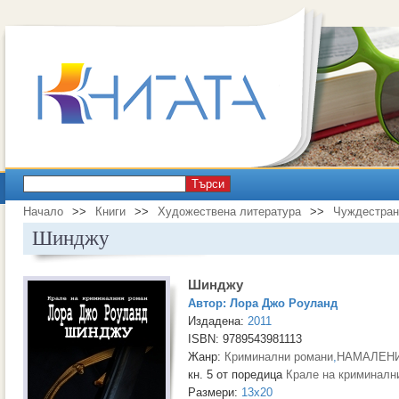
Търси
Начало
>>
Книги
>>
Художествена литература
>>
Чуждестран
Шинджу
Шинджу
Автор:
Лора Джо Роуланд
Издадена:
2011
ISBN: 9789543981113
Жанр:
Криминални романи
,
НАМАЛЕНИ
кн. 5 от поредица
Крале на криминалн
Размери:
13x20