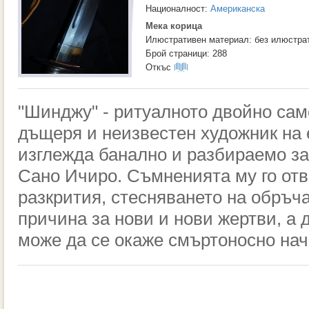
Националност:
Американска
Мека корица
Илюстративен материал: без илюстра
Брой страници: 288
Откъс
"Шинджу" - ритуалното двойно сам
дъщеря и неизвестен художник на 
изглежда банално и разбираемо за
Сано Ичиро. Съмненията му го от
разкрития, стесняването на обръч
причина за нови и нови жертви, а 
може да се окаже смъртоносно нач