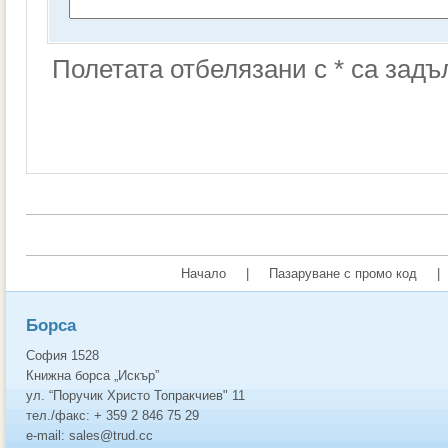
Полетата отбелязани с * са зад
Начало
|
Пазаруване с промо код
|
Борса
София 1528
Книжна борса „Искър”
ул. “Поручик Христо Топракчиев" 11
тел./факс: + 359 2 846 75 29
e-mail: sales@trud.cc