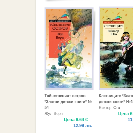
Тайнственият остров
Клетниците *Злат
*Златни детски книги* №
детски книги* №4
54
Виктор Юго
Цена
6
Жул Верн
Цена
6.64
€
11
12.99
лв.