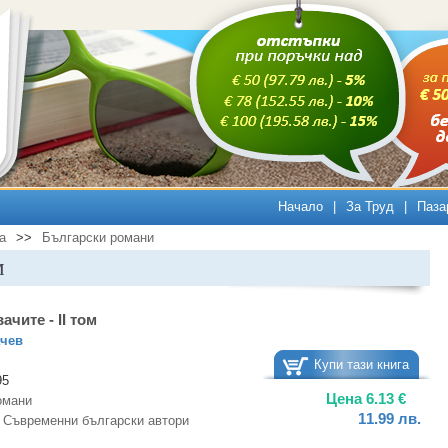
Начало
|
За Труд
|
Паза
а
>>
Български романи
м
ачите - II том
ачев
Купи тази книга
95
Цена
6.13
€
омани
11.99
лв.
а
Съвременни български автори