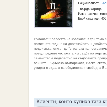
Националност:
Бъл
Твърда корица
Илюстративен мате
Брой страници: 408
Романът “Крепостта на ковачите” в три тома е
паметните години на деветнайсети и двайсети
недоимъка, стигат до “страната на неогранич
предопределя жестоката им съдба на жертви.
семейство е подвластно на съдбовните превр
войните – Сръбско-българската, Балканската
умират с идеала за обединена и свободна Бъ
Клиенти, които купиха тази к