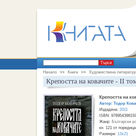
Търси
Начало
>>
Книги
>>
Художествена литератур
Крепостта на ковачите - II то
Крепостта на ков
Автор:
Тодор Ков
Издадена:
2011
ISBN: 97895439815
Жанр:
Български р
кн. 121 от поредиц
Размери:
13x21