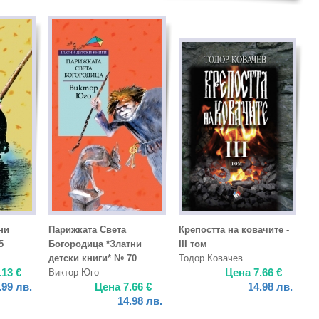
ни
Парижката Света
Крепостта на ковачите -
5
Богородица *Златни
III том
детски книги* № 70
Тодор Ковачев
.13
€
Цена
7.66
€
Виктор Юго
.99
лв.
Цена
7.66
€
14.98
лв.
14.98
лв.