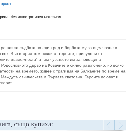
гарска
риал: без илюстративен материал
 разказ за съдбата на един род и борбата му за оцеляване в
 век. Във втория том някои от героите, принудени от
ените възможности” и там чувството им за човещина
 Родословното дърво на Ковачите е силно разклонено, но всяко
атности на времето, живее с трагизма на Балканите по време на
, Междусъюзническата и Първата световна. Героите воюват и
лгария.
нига, също купиха: