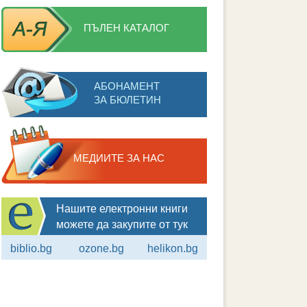
ПЪЛЕН КАТАЛОГ
АБОНАМЕНТ
ЗА БЮЛЕТИН
МЕДИИТЕ ЗА НАС
Нашите електронни книги
можете да закупите от тук
biblio.bg
ozone.bg
helikon.bg