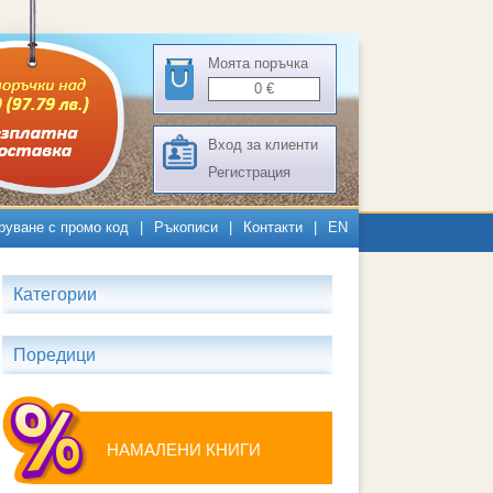
Моята поръчка
0
€
Вход за клиенти
Регистрация
руване с промо код
|
Ръкописи
|
Контакти
|
EN
Категории
Поредици
НАМАЛЕНИ КНИГИ