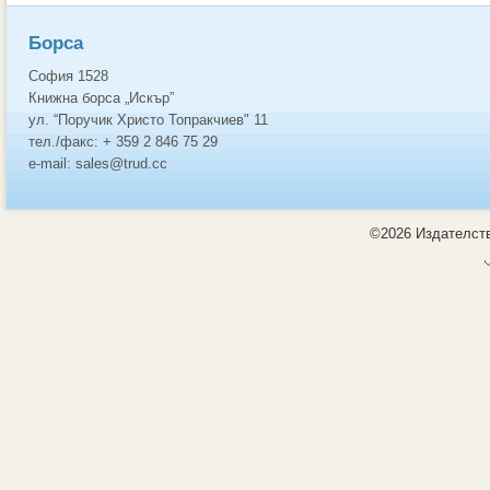
Борса
София 1528
Книжна борса „Искър”
ул. “Поручик Христо Топракчиев" 11
тел./факс: + 359 2 846 75 29
e-mail: sales@trud.cc
©2026 Издателств