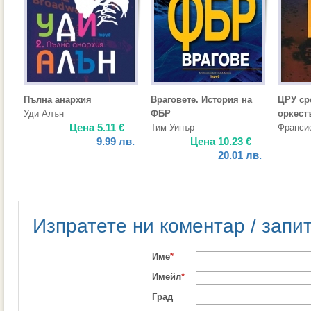
Пълна анархия
Враговете. История на
ЦРУ ср
Уди Алън
ФБР
оркест
Цена
5.11
€
Тим Уинър
Франси
9.99
лв.
Цена
10.23
€
20.01
лв.
Изпратете ни коментар / запи
Име
*
Имейл
*
Град