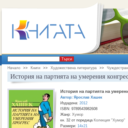
Търси
Начало
>>
Книги
>>
Художествена литература
>>
Чуждестран
История на партията на умерения конгре
История на партията на умерен
Автор:
Ярослав Хашек
Издадена:
2012
ISBN: 9789543982608
Жанр:
Хумор
кн. 32 от поредица
Колекция "Хумор"
Размери:
14x21