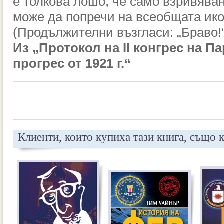
е толкова лошо, че само взривява
може да попречи на всеобщата ик
(Продължителни възгласи: „Браво!
Из „Протокол на ІІ конгрес на П
прогрес от 1921 г.“
Клиенти, които купиха тази книга, също 