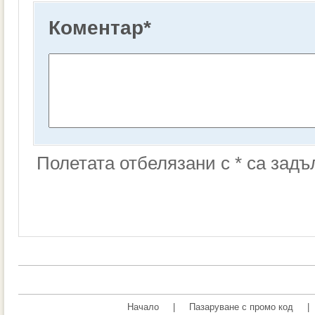
Коментар
*
Полетата отбелязани с * са зад
Начало
|
Пазаруване с промо код
|