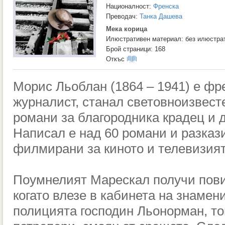
Националност:
Френска
Преводач:
Танка Дашева
Мека корица
Илюстративен материал: без илюстра
Брой страници: 168
Откъс
Морис Льоблан (1864 – 1941) е фр
журналист, станал световноизвест
романи за благородника крадец и 
Написал е над 60 романи и разкази
филмирани за киното и телевизият
Поумнелият Марескал получи пови
когато влезе в кабинета на знамен
полицията господин Льонорман, то