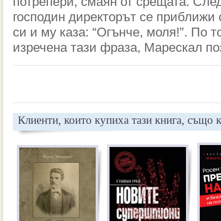
потрепери, смаян от срещата. След
господин директорът се приближи 
си и му каза: “Огънче, моля!”. По т
изречена тази фраза, Марескал по
Клиенти, които купиха тази книга, също 