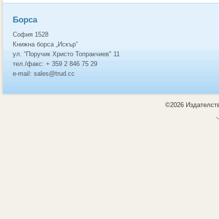
Борса
София 1528
Книжна борса „Искър”
ул. “Поручик Христо Топракчиев" 11
тел./факс: + 359 2 846 75 29
e-mail: sales@trud.cc
©2026 Издателств