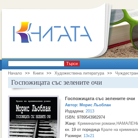
Търси
Начало
>>
Книги
>>
Художествена литература
>>
Чуждестран
Госпожицата със зелените очи
Госпожицата със зелените очи
Автор:
Морис Льоблан
Издадена:
2013
ISBN: 9789543982974
Жанр:
Криминални романи
,
НАМАЛЕНИ
кн. 19 от поредица
Крале на криминал
Размери:
13x21