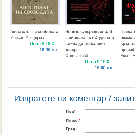
Апостолът на свободата
Новите супершпиони. В
Предат
Мерсия Макдермот
шпионажа - от Студената
безсмъ
Цена
8.18
€
война до глобалния
Кръсть
16.00
лв.
терор
прераб
Стивън Грей
Росен 
Цена
8.18
€
16.00
лв.
Изпратете ни коментар / запи
Име
*
Имейл
*
Град